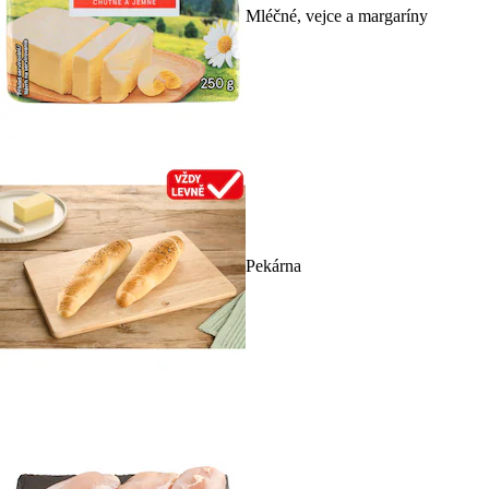
Mléčné, vejce a margaríny
Pekárna