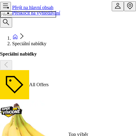
Přejít na hlavní obsah
Přeskočit na vyhledávání
Speciální nabídky
Speciální nabídky
All Offers
Top výběr