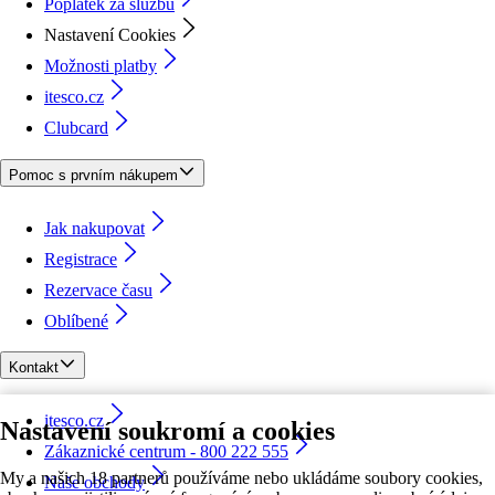
Poplatek za službu
Nastavení Cookies
Možnosti platby
itesco.cz
Clubcard
Pomoc s prvním nákupem
Jak nakupovat
Registrace
Rezervace času
Oblíbené
Kontakt
itesco.cz
Nastavení soukromí a cookies
Zákaznické centrum - 800 222 555
My a našich 18 partnerů používáme nebo ukládáme soubory cookies,
Naše obchody