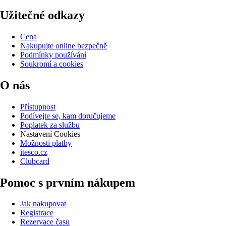
Užitečné odkazy
Cena
Nakupujte online bezpečně
Podmínky používání
Soukromí a cookies
O nás
Přístupnost
Podívejte se, kam doručujeme
Poplatek za službu
Nastavení Cookies
Možnosti platby
itesco.cz
Clubcard
Pomoc s prvním nákupem
Jak nakupovat
Registrace
Rezervace času