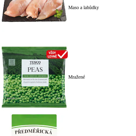
Maso a lahůdky
Mražené