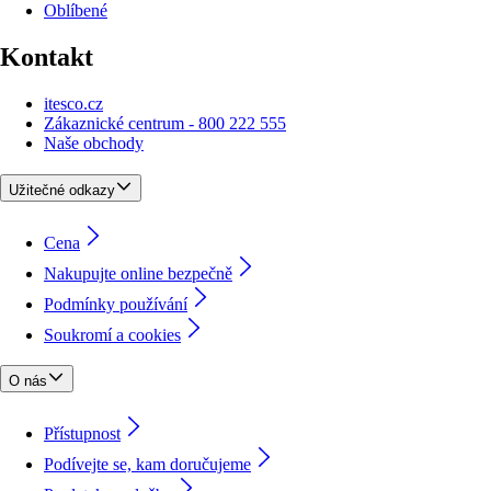
Oblíbené
Kontakt
itesco.cz
Zákaznické centrum - 800 222 555
Naše obchody
Užitečné odkazy
Cena
Nakupujte online bezpečně
Podmínky používání
Soukromí a cookies
O nás
Přístupnost
Podívejte se, kam doručujeme