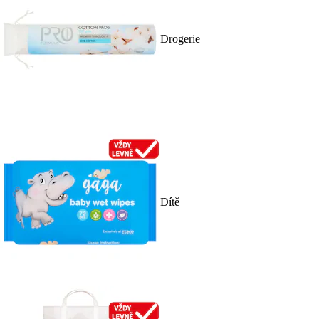
Drogerie
Dítě