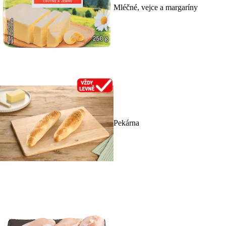
Mléčné, vejce a margaríny
Pekárna