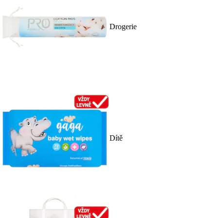
Drogerie
Dítě