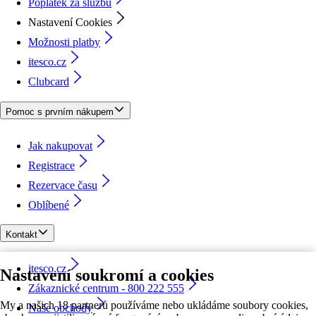
Poplatek za službu
Nastavení Cookies
Možnosti platby
itesco.cz
Clubcard
Pomoc s prvním nákupem
Jak nakupovat
Registrace
Rezervace času
Oblíbené
Kontakt
itesco.cz
Nastavení soukromí a cookies
Zákaznické centrum - 800 222 555
My a našich 18 partnerů používáme nebo ukládáme soubory cookies,
Naše obchody