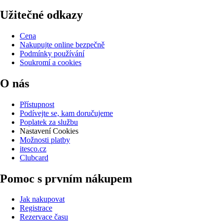
Užitečné odkazy
Cena
Nakupujte online bezpečně
Podmínky používání
Soukromí a cookies
O nás
Přístupnost
Podívejte se, kam doručujeme
Poplatek za službu
Nastavení Cookies
Možnosti platby
itesco.cz
Clubcard
Pomoc s prvním nákupem
Jak nakupovat
Registrace
Rezervace času