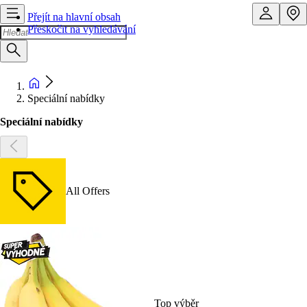
Přejít na hlavní obsah
Přeskočit na vyhledávání
Speciální nabídky
Speciální nabídky
All Offers
Top výběr