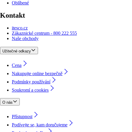
Oblíbené
Kontakt
itesco.cz
Zákaznické centrum - 800 222 555
Naše obchody
Užitečné odkazy
Cena
Nakupujte online bezpečně
Podmínky používání
Soukromí a cookies
O nás
Přístupnost
Podívejte se, kam doručujeme