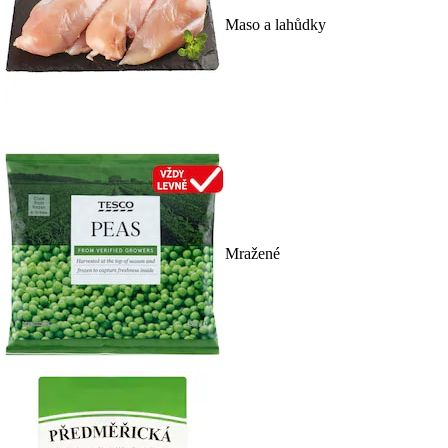
Maso a lahůdky
Mražené