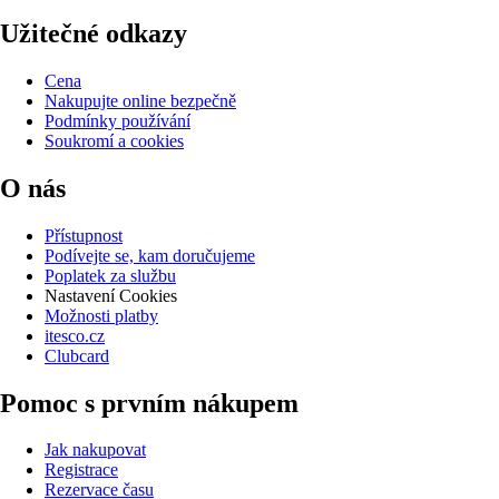
Užitečné odkazy
Cena
Nakupujte online bezpečně
Podmínky používání
Soukromí a cookies
O nás
Přístupnost
Podívejte se, kam doručujeme
Poplatek za službu
Nastavení Cookies
Možnosti platby
itesco.cz
Clubcard
Pomoc s prvním nákupem
Jak nakupovat
Registrace
Rezervace času