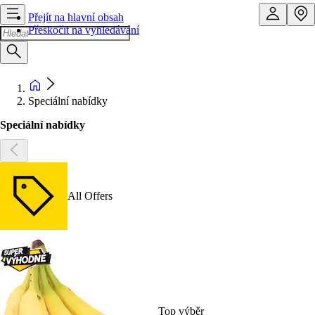
Přejít na hlavní obsah
Přeskočit na vyhledávání
Speciální nabídky
Speciální nabídky
All Offers
Top výběr