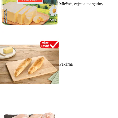
Mléčné, vejce a margaríny
Pekárna