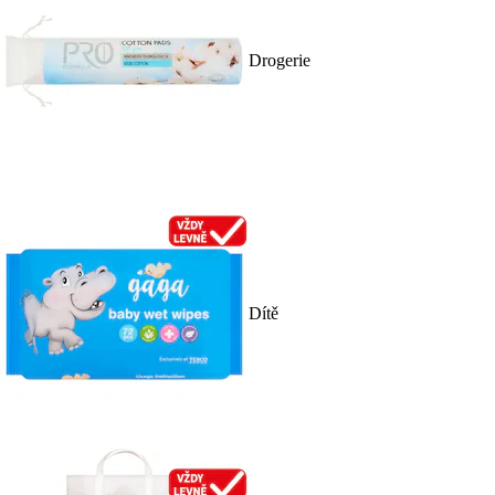
Drogerie
Dítě