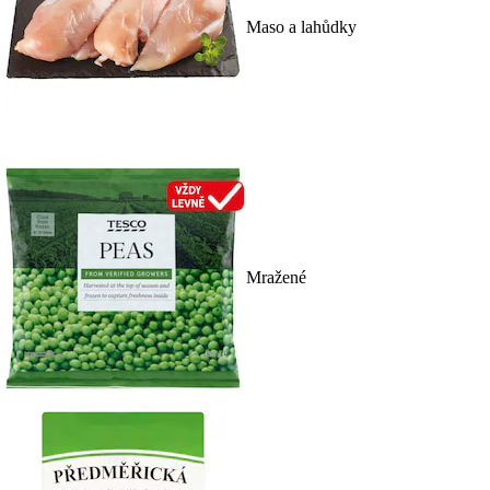
Maso a lahůdky
Mražené