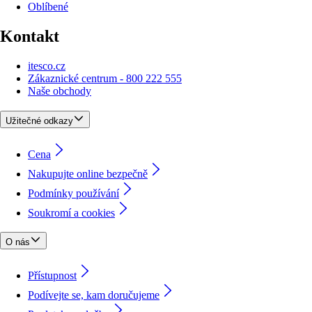
Oblíbené
Kontakt
itesco.cz
Zákaznické centrum - 800 222 555
Naše obchody
Užitečné odkazy
Cena
Nakupujte online bezpečně
Podmínky používání
Soukromí a cookies
O nás
Přístupnost
Podívejte se, kam doručujeme