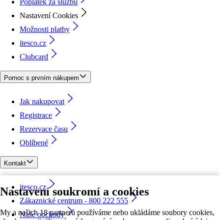
Poplatek za službu
Nastavení Cookies
Možnosti platby
itesco.cz
Clubcard
Pomoc s prvním nákupem
Jak nakupovat
Registrace
Rezervace času
Oblíbené
Kontakt
itesco.cz
Nastavení soukromí a cookies
Zákaznické centrum - 800 222 555
My a našich 18 partnerů používáme nebo ukládáme soubory cookies,
Naše obchody