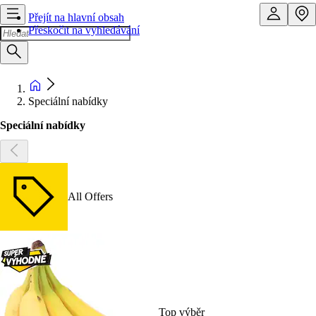
Přejít na hlavní obsah
Přeskočit na vyhledávání
Speciální nabídky
Speciální nabídky
All Offers
Top výběr