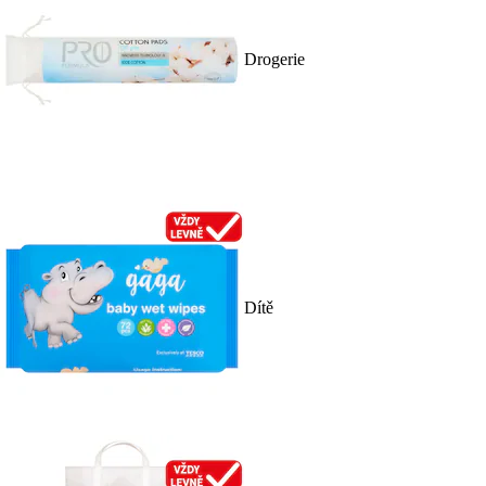
Drogerie
Dítě