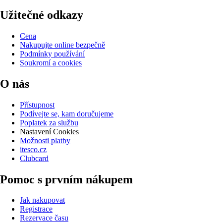
Užitečné odkazy
Cena
Nakupujte online bezpečně
Podmínky používání
Soukromí a cookies
O nás
Přístupnost
Podívejte se, kam doručujeme
Poplatek za službu
Nastavení Cookies
Možnosti platby
itesco.cz
Clubcard
Pomoc s prvním nákupem
Jak nakupovat
Registrace
Rezervace času