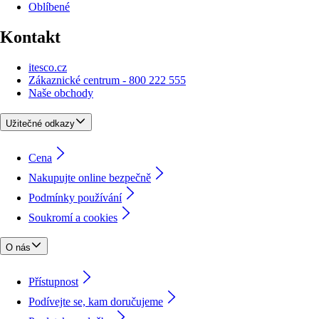
Oblíbené
Kontakt
itesco.cz
Zákaznické centrum - 800 222 555
Naše obchody
Užitečné odkazy
Cena
Nakupujte online bezpečně
Podmínky používání
Soukromí a cookies
O nás
Přístupnost
Podívejte se, kam doručujeme