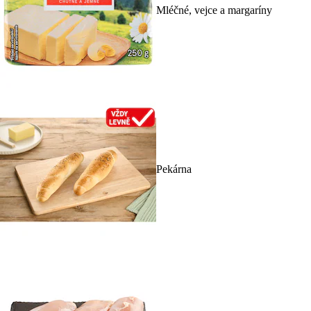
Mléčné, vejce a margaríny
Pekárna