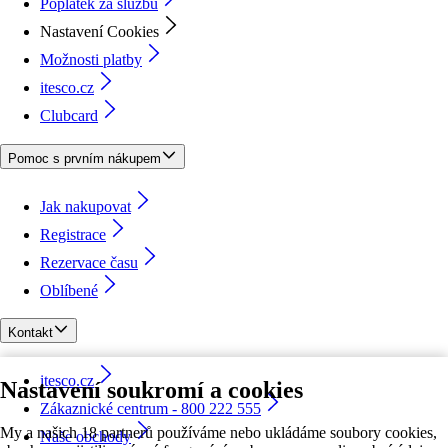
Poplatek za službu
Nastavení Cookies
Možnosti platby
itesco.cz
Clubcard
Pomoc s prvním nákupem
Jak nakupovat
Registrace
Rezervace času
Oblíbené
Kontakt
itesco.cz
Nastavení soukromí a cookies
Zákaznické centrum - 800 222 555
My a našich 18 partnerů používáme nebo ukládáme soubory cookies,
Naše obchody