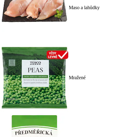
Maso a lahůdky
Mražené