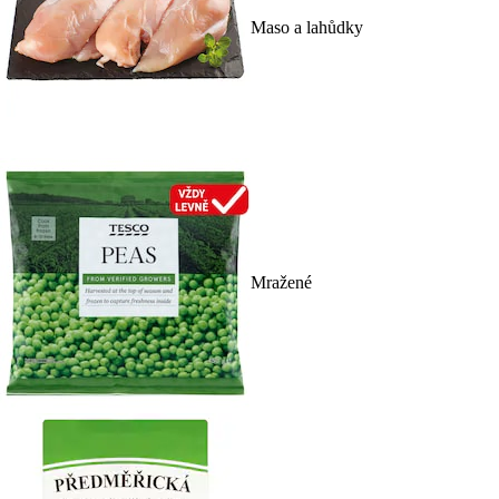
Maso a lahůdky
Mražené