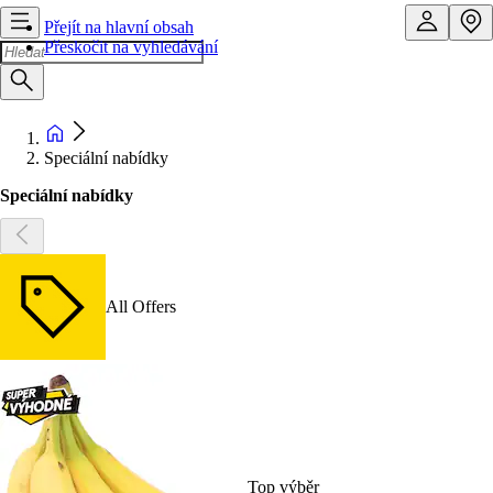
Přejít na hlavní obsah
Přeskočit na vyhledávání
Speciální nabídky
Speciální nabídky
All Offers
Top výběr