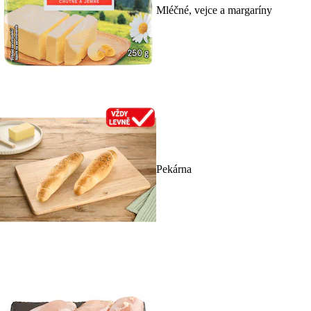
Mléčné, vejce a margaríny
Pekárna