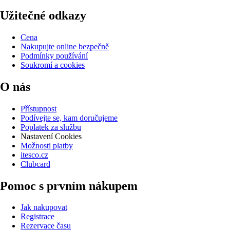
Užitečné odkazy
Cena
Nakupujte online bezpečně
Podmínky používání
Soukromí a cookies
O nás
Přístupnost
Podívejte se, kam doručujeme
Poplatek za službu
Nastavení Cookies
Možnosti platby
itesco.cz
Clubcard
Pomoc s prvním nákupem
Jak nakupovat
Registrace
Rezervace času