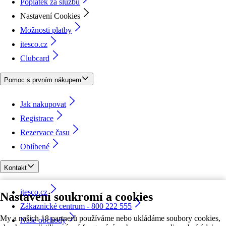
Poplatek za službu
Nastavení Cookies
Možnosti platby
itesco.cz
Clubcard
Pomoc s prvním nákupem
Jak nakupovat
Registrace
Rezervace času
Oblíbené
Kontakt
itesco.cz
Nastavení soukromí a cookies
Zákaznické centrum - 800 222 555
My a našich 18 partnerů používáme nebo ukládáme soubory cookies,
Naše obchody