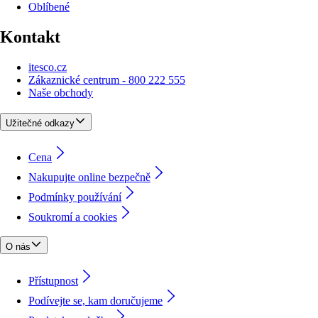
Oblíbené
Kontakt
itesco.cz
Zákaznické centrum - 800 222 555
Naše obchody
Užitečné odkazy
Cena
Nakupujte online bezpečně
Podmínky používání
Soukromí a cookies
O nás
Přístupnost
Podívejte se, kam doručujeme