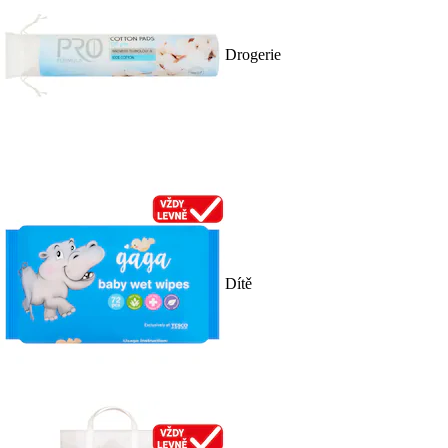
Drogerie
Dítě