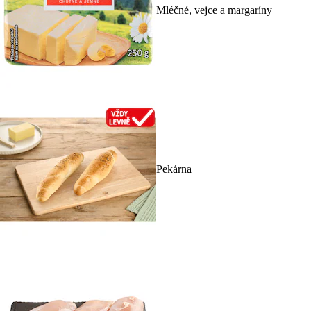
Mléčné, vejce a margaríny
Pekárna