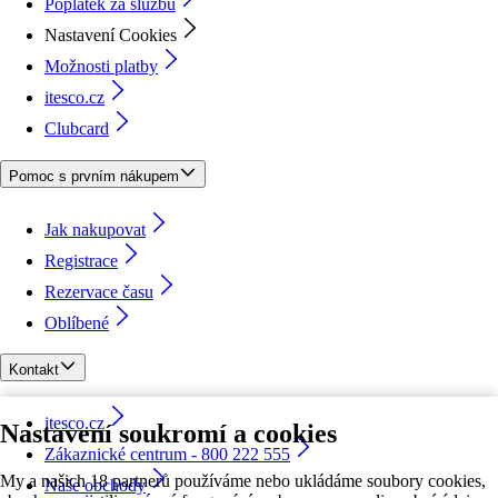
Poplatek za službu
Nastavení Cookies
Možnosti platby
itesco.cz
Clubcard
Pomoc s prvním nákupem
Jak nakupovat
Registrace
Rezervace času
Oblíbené
Kontakt
itesco.cz
Nastavení soukromí a cookies
Zákaznické centrum - 800 222 555
My a našich 18 partnerů používáme nebo ukládáme soubory cookies,
Naše obchody