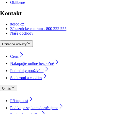
Oblíbené
Kontakt
itesco.cz
Zákaznické centrum - 800 222 555
Naše obchody
Užitečné odkazy
Cena
Nakupujte online bezpečně
Podmínky používání
Soukromí a cookies
O nás
Přístupnost
Podívejte se, kam doručujeme