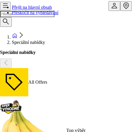
Přejít na hlavní obsah
Přeskočit na vyhledávání
Speciální nabídky
Speciální nabídky
All Offers
Top výběr