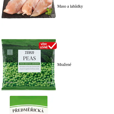
Maso a lahůdky
Mražené