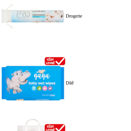
Drogerie
Dítě