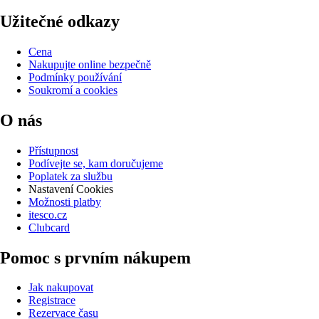
Užitečné odkazy
Cena
Nakupujte online bezpečně
Podmínky používání
Soukromí a cookies
O nás
Přístupnost
Podívejte se, kam doručujeme
Poplatek za službu
Nastavení Cookies
Možnosti platby
itesco.cz
Clubcard
Pomoc s prvním nákupem
Jak nakupovat
Registrace
Rezervace času