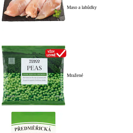
Maso a lahůdky
Mražené