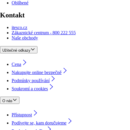
Oblíbené
Kontakt
itesco.cz
Zákaznické centrum - 800 222 555
Naše obchody
Užitečné odkazy
Cena
Nakupujte online bezpečně
Podmínky používání
Soukromí a cookies
O nás
Přístupnost
Podívejte se, kam doručujeme