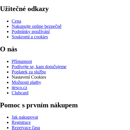
Užitečné odkazy
Cena
Nakupujte online bezpečně
Podmínky používání
Soukromí a cookies
O nás
Přístupnost
Podívejte se, kam doručujeme
Poplatek za službu
Nastavení Cookies
Možnosti platby
itesco.cz
Clubcard
Pomoc s prvním nákupem
Jak nakupovat
Registrace
Rezervace času