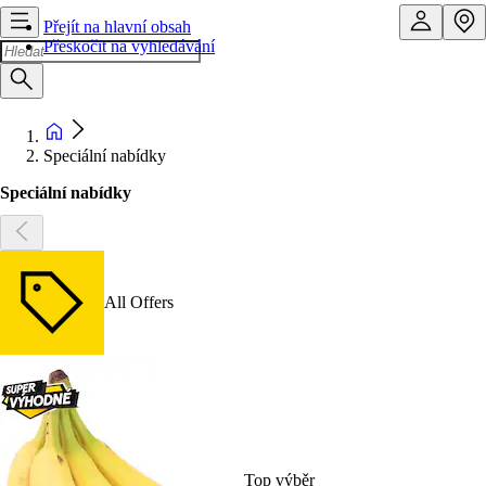
Přejít na hlavní obsah
Přeskočit na vyhledávání
Speciální nabídky
Speciální nabídky
All Offers
Top výběr