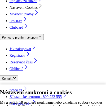
Poplatek za službu
Nastavení Cookies
Možnosti platby
itesco.cz
Clubcard
Pomoc s prvním nákupem
Jak nakupovat
Registrace
Rezervace času
Oblíbené
Kontakt
itesco.cz
Nastavení soukromí a cookies
Zákaznické centrum - 800 222 555
My a našich 18 partnerů používáme nebo ukládáme soubory cookies,
Naše obchody