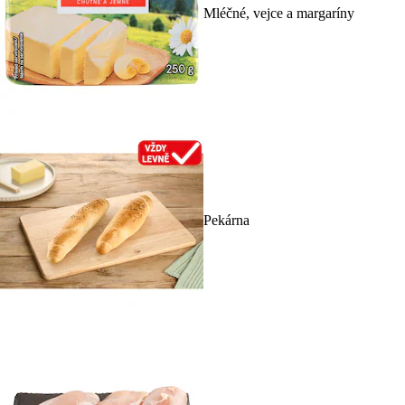
Mléčné, vejce a margaríny
Pekárna