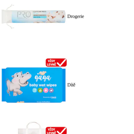
Drogerie
Dítě