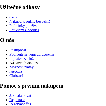
Užitečné odkazy
Cena
Nakupujte online bezpečně
Podmínky používání
Soukromí a cookies
O nás
Přístupnost
Podívejte se, kam doručujeme
Poplatek za službu
Nastavení Cookies
Možnosti platby
itesco.cz
Clubcard
Pomoc s prvním nákupem
Jak nakupovat
Registrace
Rezervace času