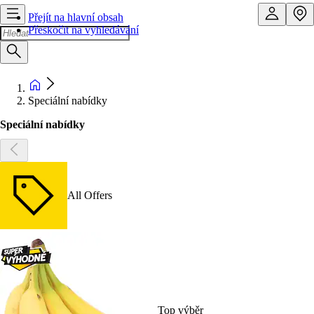
Přejít na hlavní obsah
Přeskočit na vyhledávání
Speciální nabídky
Speciální nabídky
All Offers
Top výběr