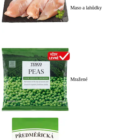
Maso a lahůdky
Mražené