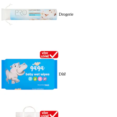
Drogerie
Dítě