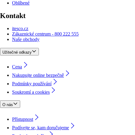
Oblíbené
Kontakt
itesco.cz
Zákaznické centrum - 800 222 555
Naše obchody
Užitečné odkazy
Cena
Nakupujte online bezpečně
Podmínky používání
Soukromí a cookies
O nás
Přístupnost
Podívejte se, kam doručujeme