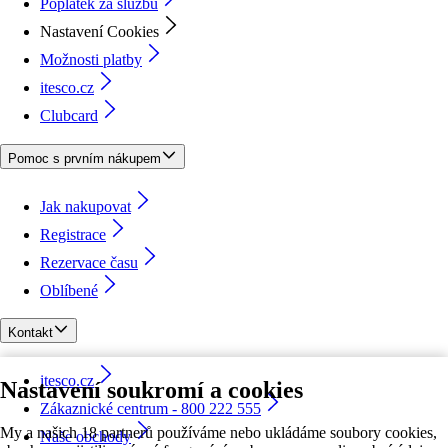
Poplatek za službu
Nastavení Cookies
Možnosti platby
itesco.cz
Clubcard
Pomoc s prvním nákupem
Jak nakupovat
Registrace
Rezervace času
Oblíbené
Kontakt
itesco.cz
Nastavení soukromí a cookies
Zákaznické centrum - 800 222 555
My a našich 18 partnerů používáme nebo ukládáme soubory cookies,
Naše obchody