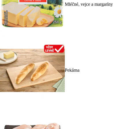
Mléčné, vejce a margaríny
Pekárna