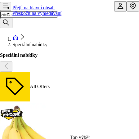
Přejít na hlavní obsah
Přeskočit na vyhledávání
Speciální nabídky
Speciální nabídky
All Offers
Top výběr