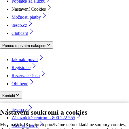
Poplatek za službu
Nastavení Cookies
Možnosti platby
itesco.cz
Clubcard
Pomoc s prvním nákupem
Jak nakupovat
Registrace
Rezervace času
Oblíbené
Kontakt
itesco.cz
Nastavení soukromí a cookies
Zákaznické centrum - 800 222 555
My a našich 18 partnerů používáme nebo ukládáme soubory cookies,
Naše obchody