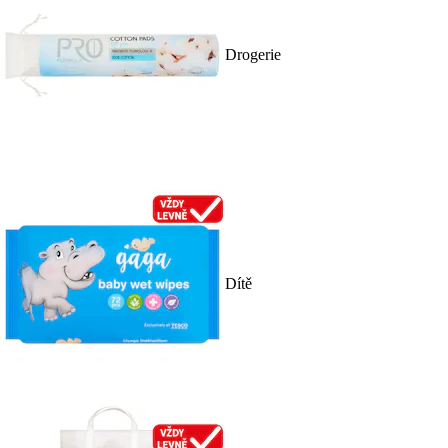
Drogerie
Dítě