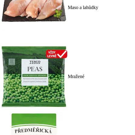
Maso a lahůdky
Mražené