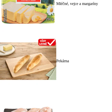
Mléčné, vejce a margaríny
Pekárna