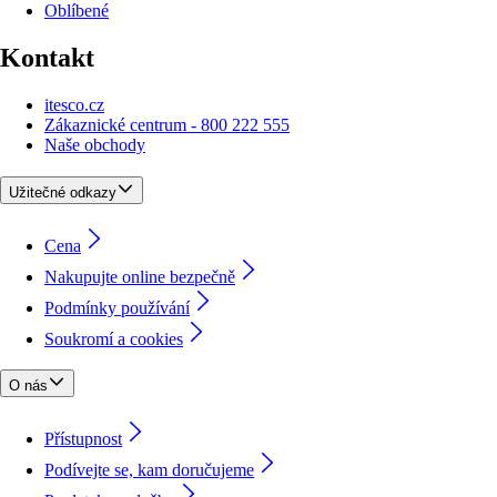
Oblíbené
Kontakt
itesco.cz
Zákaznické centrum - 800 222 555
Naše obchody
Užitečné odkazy
Cena
Nakupujte online bezpečně
Podmínky používání
Soukromí a cookies
O nás
Přístupnost
Podívejte se, kam doručujeme