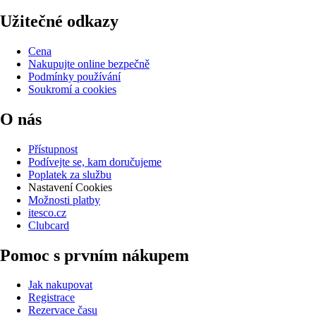
Užitečné odkazy
Cena
Nakupujte online bezpečně
Podmínky používání
Soukromí a cookies
O nás
Přístupnost
Podívejte se, kam doručujeme
Poplatek za službu
Nastavení Cookies
Možnosti platby
itesco.cz
Clubcard
Pomoc s prvním nákupem
Jak nakupovat
Registrace
Rezervace času