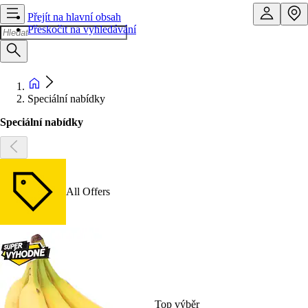
Přejít na hlavní obsah
Přeskočit na vyhledávání
Speciální nabídky
Speciální nabídky
All Offers
Top výběr