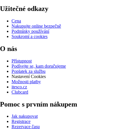
Užitečné odkazy
Cena
Nakupujte online bezpečně
Podmínky používání
Soukromí a cookies
O nás
Přístupnost
Podívejte se, kam doručujeme
Poplatek za službu
Nastavení Cookies
Možnosti platby
itesco.cz
Clubcard
Pomoc s prvním nákupem
Jak nakupovat
Registrace
Rezervace času