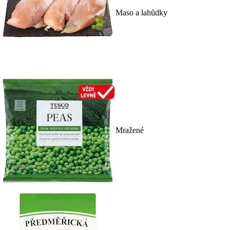
Maso a lahůdky
Mražené