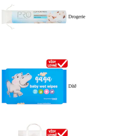
Drogerie
Dítě