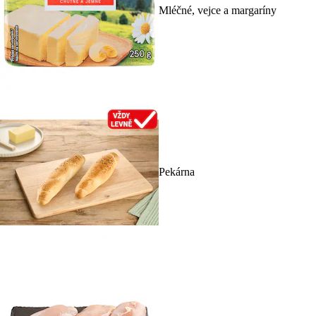
Mléčné, vejce a margaríny
Pekárna