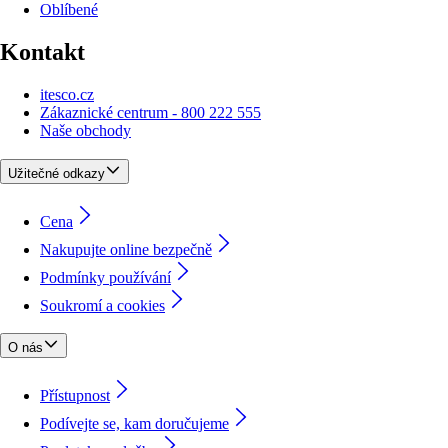
Oblíbené
Kontakt
itesco.cz
Zákaznické centrum - 800 222 555
Naše obchody
Užitečné odkazy
Cena
Nakupujte online bezpečně
Podmínky používání
Soukromí a cookies
O nás
Přístupnost
Podívejte se, kam doručujeme