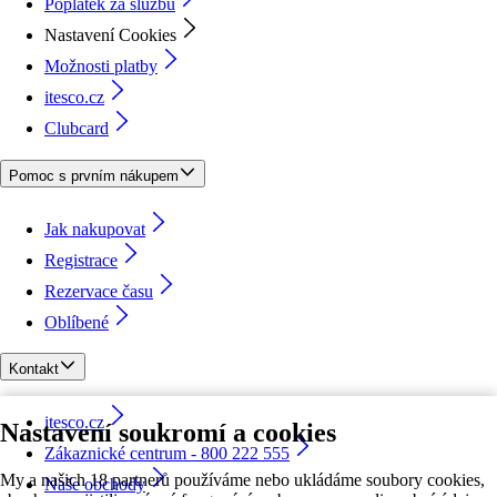
Poplatek za službu
Nastavení Cookies
Možnosti platby
itesco.cz
Clubcard
Pomoc s prvním nákupem
Jak nakupovat
Registrace
Rezervace času
Oblíbené
Kontakt
itesco.cz
Nastavení soukromí a cookies
Zákaznické centrum - 800 222 555
My a našich 18 partnerů používáme nebo ukládáme soubory cookies,
Naše obchody