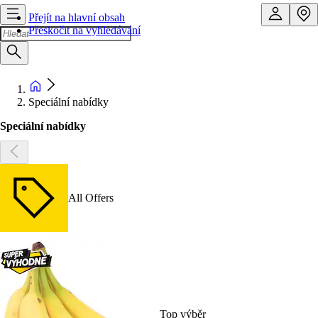
Přejít na hlavní obsah
Přeskočit na vyhledávání
Speciální nabídky
Speciální nabídky
All Offers
Top výběr