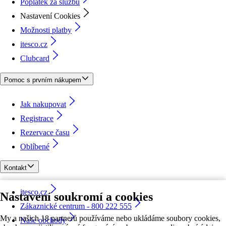
Poplatek za službu
Nastavení Cookies
Možnosti platby
itesco.cz
Clubcard
Pomoc s prvním nákupem
Jak nakupovat
Registrace
Rezervace času
Oblíbené
Kontakt
itesco.cz
Nastavení soukromí a cookies
Zákaznické centrum - 800 222 555
My a našich 18 partnerů používáme nebo ukládáme soubory cookies,
Naše obchody