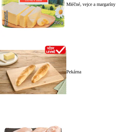
Mléčné, vejce a margaríny
Pekárna