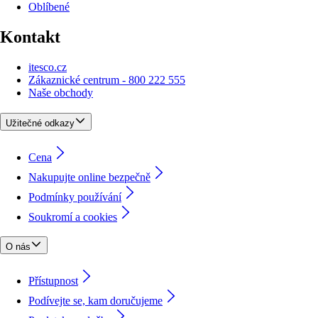
Oblíbené
Kontakt
itesco.cz
Zákaznické centrum - 800 222 555
Naše obchody
Užitečné odkazy
Cena
Nakupujte online bezpečně
Podmínky používání
Soukromí a cookies
O nás
Přístupnost
Podívejte se, kam doručujeme