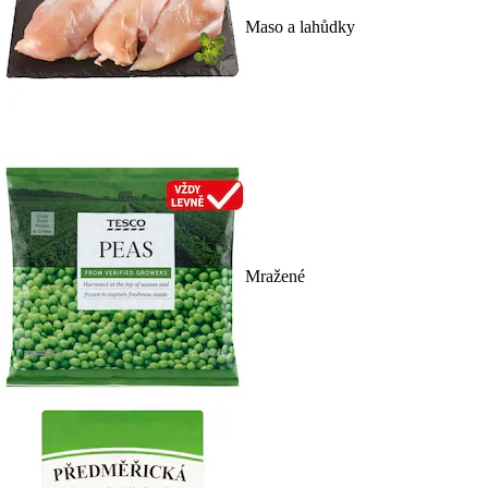
Maso a lahůdky
Mražené