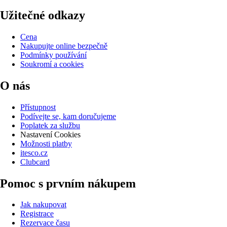
Užitečné odkazy
Cena
Nakupujte online bezpečně
Podmínky používání
Soukromí a cookies
O nás
Přístupnost
Podívejte se, kam doručujeme
Poplatek za službu
Nastavení Cookies
Možnosti platby
itesco.cz
Clubcard
Pomoc s prvním nákupem
Jak nakupovat
Registrace
Rezervace času