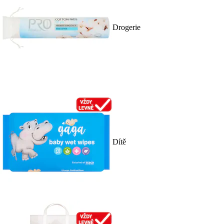
Drogerie
Dítě