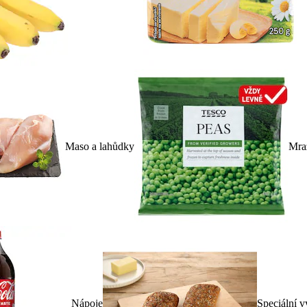
Maso a lahůdky
Mra
Nápoje
Speciální v