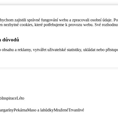
ychom zajistili správné fungování webu a zpracovali osobní údaje. P
en nezbytné cookies, které potřebujeme k provozu webu. Své rozhodnu
ch důvodů
bsahu a reklamy, vytvářet uživatelské statistiky, ukládat nebo přistup
b
Inspirace
Léto
argaríny
Pekárna
Maso a lahůdky
Mražené
Trvanlivé