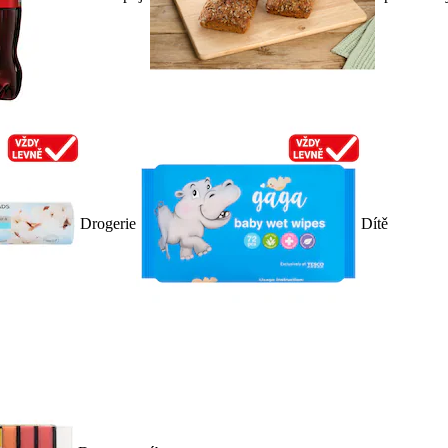
Drogerie
Dítě