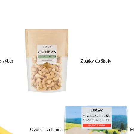
p výběr
Zpátky do školy
Ovoce a zelenina
Ml