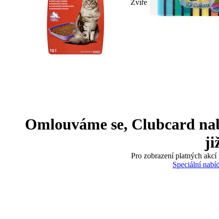
Zvíře
Omlouváme se, Clubcard nabíd
ji
Pro zobrazení platných akcí 
Speciální nabí