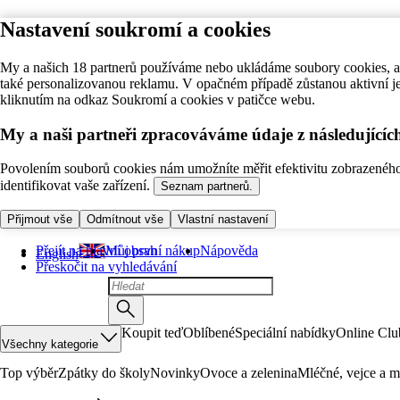
Nastavení soukromí a cookies
My a našich 18 partnerů používáme nebo ukládáme soubory cookies, ab
také personalizovanou reklamu. V opačném případě zůstanou aktivní j
kliknutím na odkaz Soukromí a cookies v patičce webu.
My a naši partneři zpracováváme údaje z následující
Povolením souborů cookies nám umožníte měřit efektivitu zobrazeného o
identifikovat vaše zařízení.
Seznam partnerů.
Přijmout vše
Odmítnout vše
Vlastní nastavení
Přejít na hlavní obsah
Můj první nákup
Nápověda
English
Přeskočit na vyhledávání
Koupit teď
Oblíbené
Speciální nabídky
Online Clu
Všechny kategorie
Top výběr
Zpátky do školy
Novinky
Ovoce a zelenina
Mléčné, vejce a m