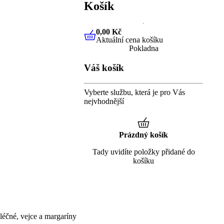
Košík
0,00 Kč
Aktuální cena košíku
0,00 Kč
Aktuální cena košíku
Pokladna
Váš košík
Vyberte službu, která je pro Vás
nejvhodnější
Prázdný košík
Tady uvidíte položky přidané do
košíku
éčné, vejce a margaríny