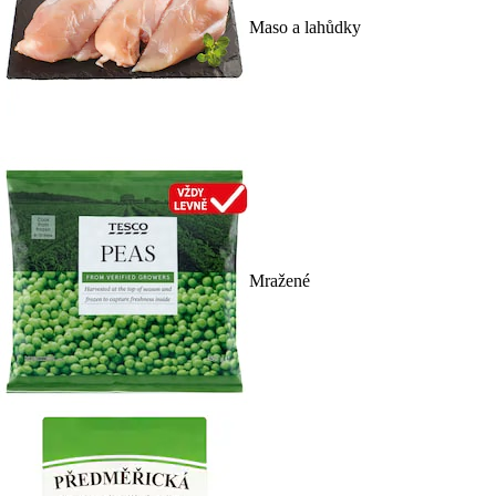
Maso a lahůdky
Mražené