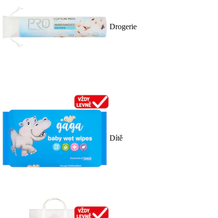
Drogerie
Dítě