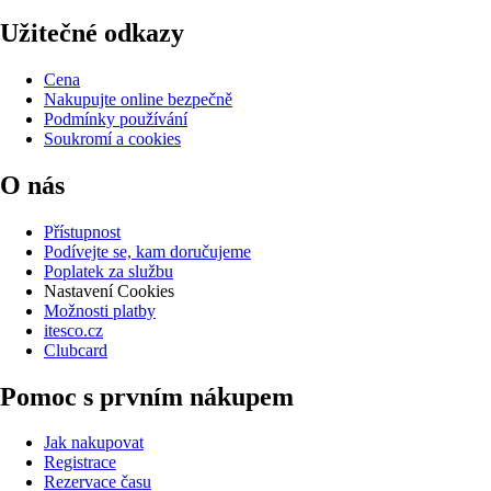
Užitečné odkazy
Cena
Nakupujte online bezpečně
Podmínky používání
Soukromí a cookies
O nás
Přístupnost
Podívejte se, kam doručujeme
Poplatek za službu
Nastavení Cookies
Možnosti platby
itesco.cz
Clubcard
Pomoc s prvním nákupem
Jak nakupovat
Registrace
Rezervace času