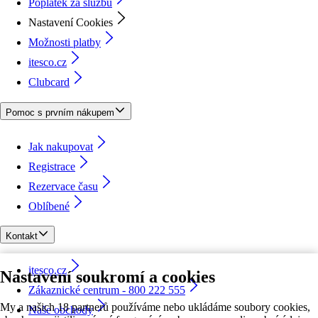
Poplatek za službu
Nastavení Cookies
Možnosti platby
itesco.cz
Clubcard
Pomoc s prvním nákupem
Jak nakupovat
Registrace
Rezervace času
Oblíbené
Kontakt
itesco.cz
Nastavení soukromí a cookies
Zákaznické centrum - 800 222 555
My a našich 18 partnerů používáme nebo ukládáme soubory cookies,
Naše obchody