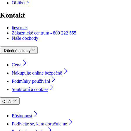
Oblíbené
Kontakt
itesco.cz
Zákaznické centrum - 800 222 555
Naše obchody
Užitečné odkazy
Cena
Nakupujte online bezpečně
Podmínky používání
Soukromí a cookies
O nás
Přístupnost
Podívejte se, kam doručujeme