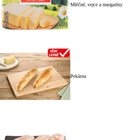
Mléčné, vejce a margaríny
Pekárna