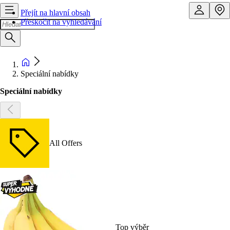
Přejít na hlavní obsah
Přeskočit na vyhledávání
Speciální nabídky
Speciální nabídky
All Offers
Top výběr