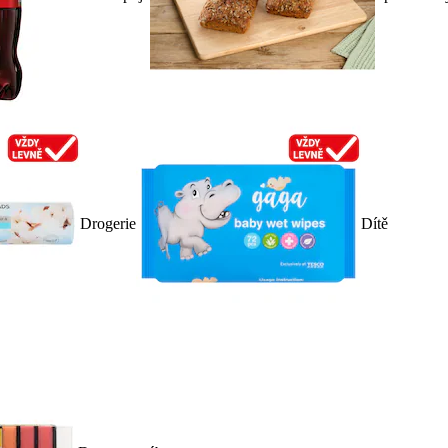
Drogerie
Dítě