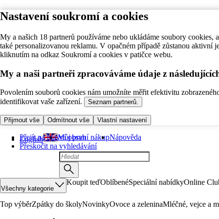
Nastavení soukromí a cookies
My a našich 18 partnerů používáme nebo ukládáme soubory cookies, ab
také personalizovanou reklamu. V opačném případě zůstanou aktivní j
kliknutím na odkaz Soukromí a cookies v patičce webu.
My a naši partneři zpracováváme údaje z následující
Povolením souborů cookies nám umožníte měřit efektivitu zobrazeného o
identifikovat vaše zařízení.
Seznam partnerů.
Přijmout vše
Odmítnout vše
Vlastní nastavení
Přejít na hlavní obsah
Můj první nákup
Nápověda
English
Přeskočit na vyhledávání
Koupit teď
Oblíbené
Speciální nabídky
Online Clu
Všechny kategorie
Top výběr
Zpátky do školy
Novinky
Ovoce a zelenina
Mléčné, vejce a m