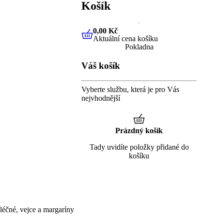
Košík
0,00 Kč
Aktuální cena košíku
0,00 Kč
Aktuální cena košíku
Pokladna
Váš košík
Vyberte službu, která je pro Vás
nejvhodnější
Prázdný košík
Tady uvidíte položky přidané do
košíku
éčné, vejce a margaríny