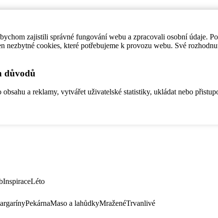
ychom zajistili správné fungování webu a zpracovali osobní údaje. P
en nezbytné cookies, které potřebujeme k provozu webu. Své rozhodnu
ch důvodů
bsahu a reklamy, vytvářet uživatelské statistiky, ukládat nebo přistup
b
Inspirace
Léto
argaríny
Pekárna
Maso a lahůdky
Mražené
Trvanlivé