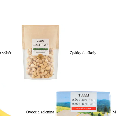
p výběr
Zpátky do školy
Ovoce a zelenina
Ml