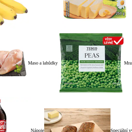
Maso a lahůdky
Mra
Nápoje
Speciální v