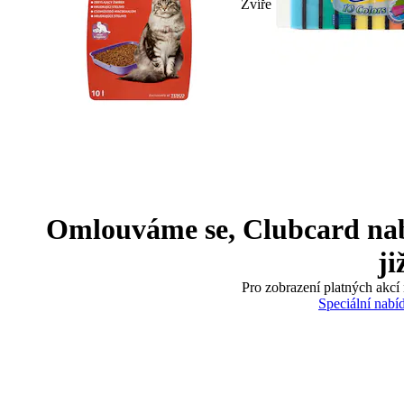
Zvíře
Omlouváme se, Clubcard nabíd
ji
Pro zobrazení platných akcí 
Speciální nabí