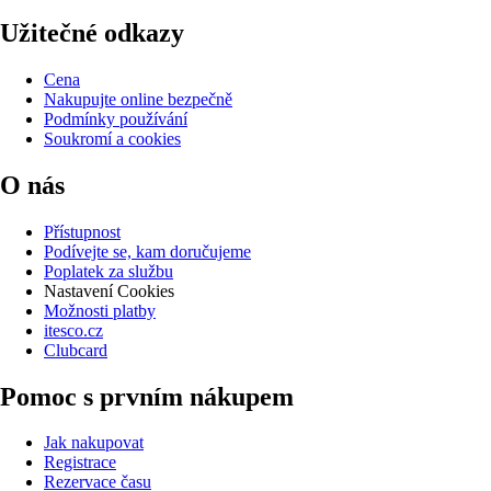
Užitečné odkazy
Cena
Nakupujte online bezpečně
Podmínky používání
Soukromí a cookies
O nás
Přístupnost
Podívejte se, kam doručujeme
Poplatek za službu
Nastavení Cookies
Možnosti platby
itesco.cz
Clubcard
Pomoc s prvním nákupem
Jak nakupovat
Registrace
Rezervace času