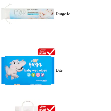
Drogerie
Dítě