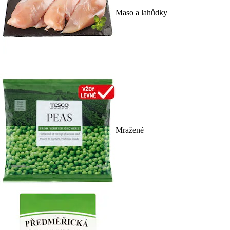
Maso a lahůdky
Mražené