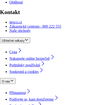
Oblíbené
Kontakt
itesco.cz
Zákaznické centrum - 800 222 555
Naše obchody
Užitečné odkazy
Cena
Nakupujte online bezpečně
Podmínky používání
Soukromí a cookies
O nás
Přístupnost
Podívejte se, kam doručujeme