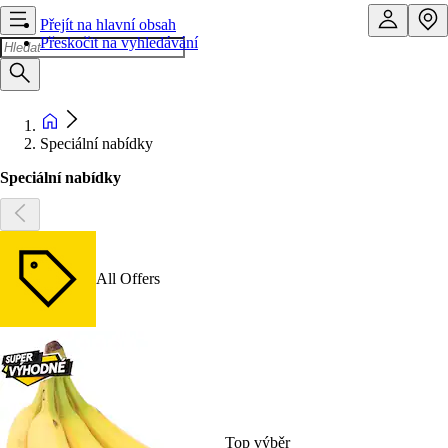
Přejít na hlavní obsah
Přeskočit na vyhledávání
Speciální nabídky
Speciální nabídky
All Offers
Top výběr