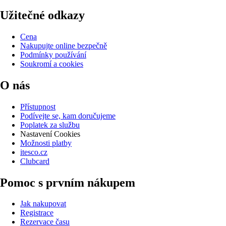
Užitečné odkazy
Cena
Nakupujte online bezpečně
Podmínky používání
Soukromí a cookies
O nás
Přístupnost
Podívejte se, kam doručujeme
Poplatek za službu
Nastavení Cookies
Možnosti platby
itesco.cz
Clubcard
Pomoc s prvním nákupem
Jak nakupovat
Registrace
Rezervace času