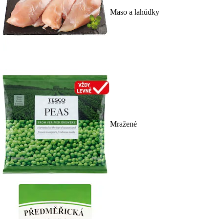
Maso a lahůdky
Mražené