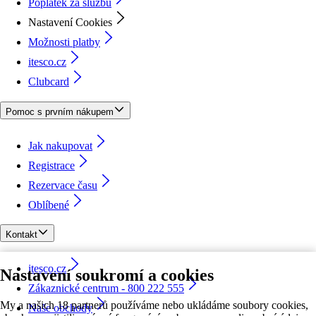
Poplatek za službu
Nastavení Cookies
Možnosti platby
itesco.cz
Clubcard
Pomoc s prvním nákupem
Jak nakupovat
Registrace
Rezervace času
Oblíbené
Kontakt
itesco.cz
Nastavení soukromí a cookies
Zákaznické centrum - 800 222 555
My a našich 18 partnerů používáme nebo ukládáme soubory cookies,
Naše obchody