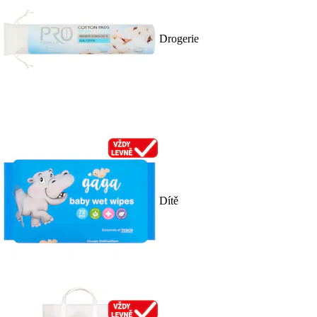
Drogerie
Dítě