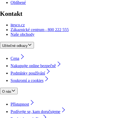
Oblíbené
Kontakt
itesco.cz
Zákaznické centrum - 800 222 555
Naše obchody
Užitečné odkazy
Cena
Nakupujte online bezpečně
Podmínky používání
Soukromí a cookies
O nás
Přístupnost
Podívejte se, kam doručujeme