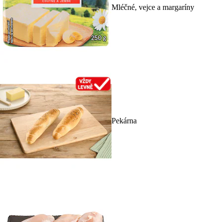
Mléčné, vejce a margaríny
Pekárna