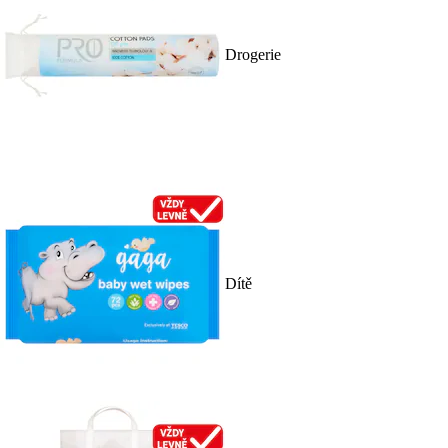
Drogerie
Dítě