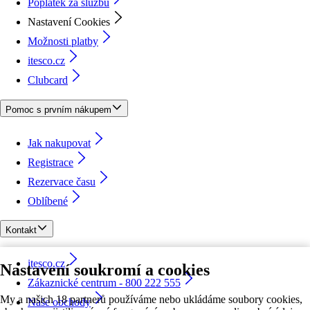
Poplatek za službu
Nastavení Cookies
Možnosti platby
itesco.cz
Clubcard
Pomoc s prvním nákupem
Jak nakupovat
Registrace
Rezervace času
Oblíbené
Kontakt
itesco.cz
Nastavení soukromí a cookies
Zákaznické centrum - 800 222 555
My a našich 18 partnerů používáme nebo ukládáme soubory cookies,
Naše obchody