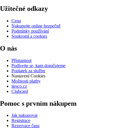
Užitečné odkazy
Cena
Nakupujte online bezpečně
Podmínky používání
Soukromí a cookies
O nás
Přístupnost
Podívejte se, kam doručujeme
Poplatek za službu
Nastavení Cookies
Možnosti platby
itesco.cz
Clubcard
Pomoc s prvním nákupem
Jak nakupovat
Registrace
Rezervace času