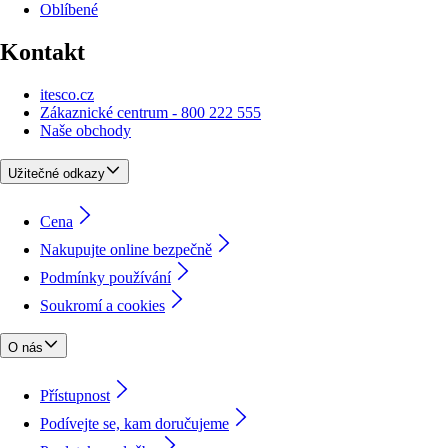
Oblíbené
Kontakt
itesco.cz
Zákaznické centrum - 800 222 555
Naše obchody
Užitečné odkazy
Cena
Nakupujte online bezpečně
Podmínky používání
Soukromí a cookies
O nás
Přístupnost
Podívejte se, kam doručujeme