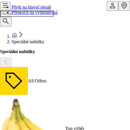
Přejít na hlavní obsah
Přeskočit na vyhledávání
Speciální nabídky
Speciální nabídky
All Offers
Top výběr