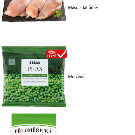
Maso a lahůdky
Mražené