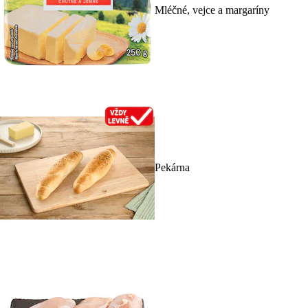
Mléčné, vejce a margaríny
Pekárna