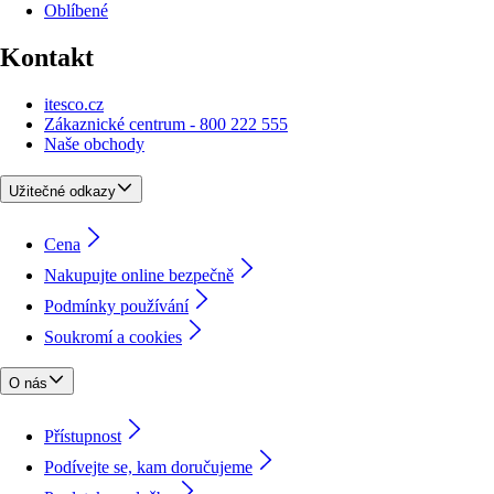
Oblíbené
Kontakt
itesco.cz
Zákaznické centrum - 800 222 555
Naše obchody
Užitečné odkazy
Cena
Nakupujte online bezpečně
Podmínky používání
Soukromí a cookies
O nás
Přístupnost
Podívejte se, kam doručujeme