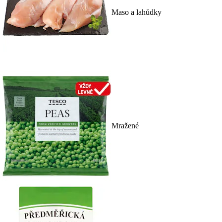
Maso a lahůdky
Mražené