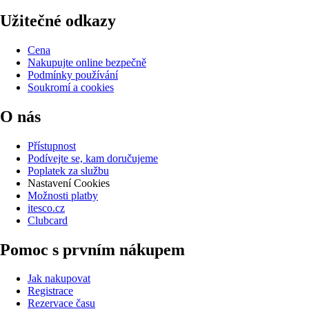
Užitečné odkazy
Cena
Nakupujte online bezpečně
Podmínky používání
Soukromí a cookies
O nás
Přístupnost
Podívejte se, kam doručujeme
Poplatek za službu
Nastavení Cookies
Možnosti platby
itesco.cz
Clubcard
Pomoc s prvním nákupem
Jak nakupovat
Registrace
Rezervace času