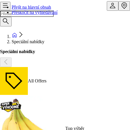
Přejít na hlavní obsah
Přeskočit na vyhledávání
Speciální nabídky
Speciální nabídky
All Offers
Top výběr