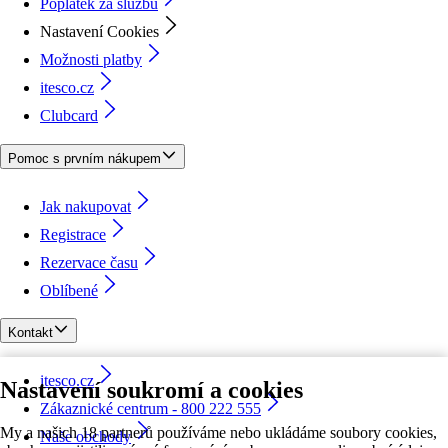
Poplatek za službu
Nastavení Cookies
Možnosti platby
itesco.cz
Clubcard
Pomoc s prvním nákupem
Jak nakupovat
Registrace
Rezervace času
Oblíbené
Kontakt
itesco.cz
Nastavení soukromí a cookies
Zákaznické centrum - 800 222 555
My a našich 18 partnerů používáme nebo ukládáme soubory cookies,
Naše obchody