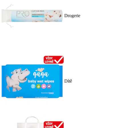
Drogerie
Dítě