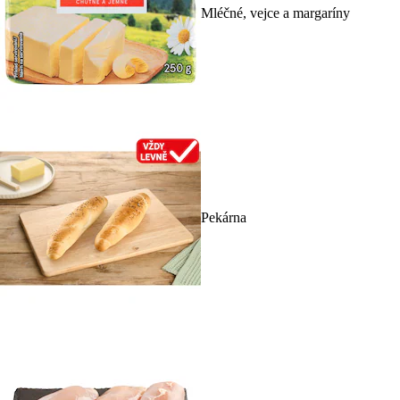
Mléčné, vejce a margaríny
Pekárna