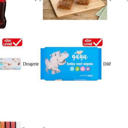
Drogerie
Dítě