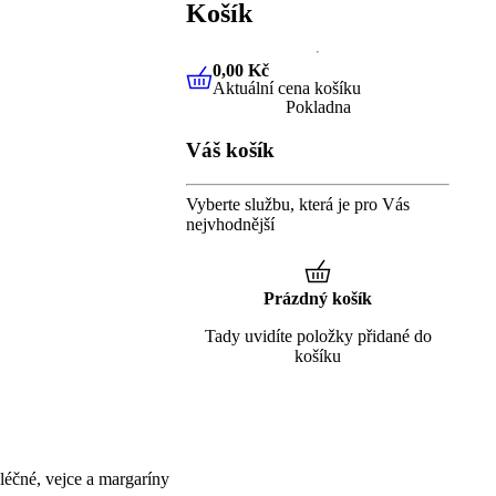
Košík
0,00 Kč
Aktuální cena košíku
0,00 Kč
Aktuální cena košíku
Pokladna
Váš košík
Vyberte službu, která je pro Vás
nejvhodnější
Prázdný košík
Tady uvidíte položky přidané do
košíku
éčné, vejce a margaríny