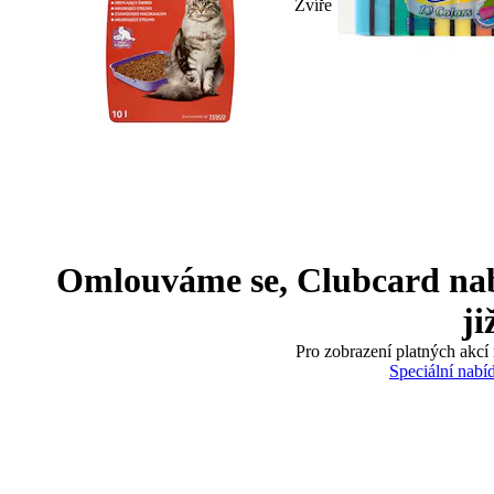
Zvíře
Omlouváme se, Clubcard nabíd
ji
Pro zobrazení platných akcí 
Speciální nabí