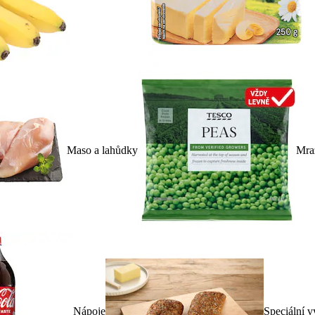
Maso a lahůdky
Mra
Nápoje
Speciální v