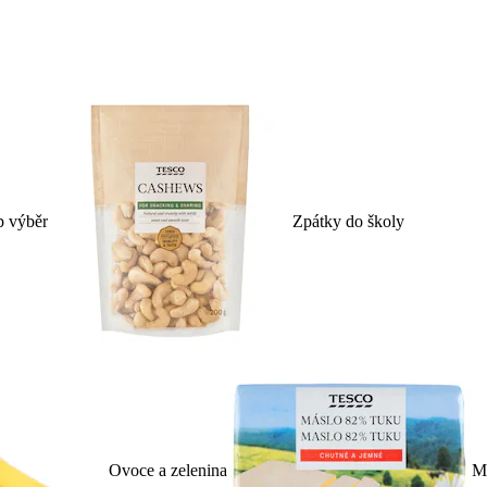
p výběr
Zpátky do školy
Ovoce a zelenina
Ml