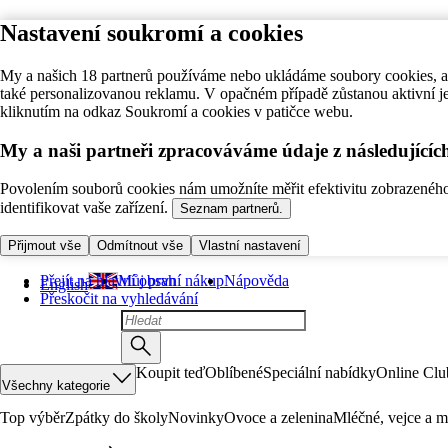
Nastavení soukromí a cookies
My a našich 18 partnerů používáme nebo ukládáme soubory cookies, ab
také personalizovanou reklamu. V opačném případě zůstanou aktivní j
kliknutím na odkaz Soukromí a cookies v patičce webu.
My a naši partneři zpracováváme údaje z následující
Povolením souborů cookies nám umožníte měřit efektivitu zobrazeného o
identifikovat vaše zařízení.
Seznam partnerů.
Přijmout vše
Odmítnout vše
Vlastní nastavení
Přejít na hlavní obsah
Můj první nákup
Nápověda
English
Přeskočit na vyhledávání
Koupit teď
Oblíbené
Speciální nabídky
Online Clu
Všechny kategorie
Top výběr
Zpátky do školy
Novinky
Ovoce a zelenina
Mléčné, vejce a m