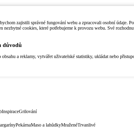
ychom zajistili správné fungování webu a zpracovali osobní údaje. P
en nezbytné cookies, které potřebujeme k provozu webu. Své rozhodnu
ch důvodů
bsahu a reklamy, vytvářet uživatelské statistiky, ukládat nebo přistup
b
Inspirace
Grilování
argaríny
Pekárna
Maso a lahůdky
Mražené
Trvanlivé