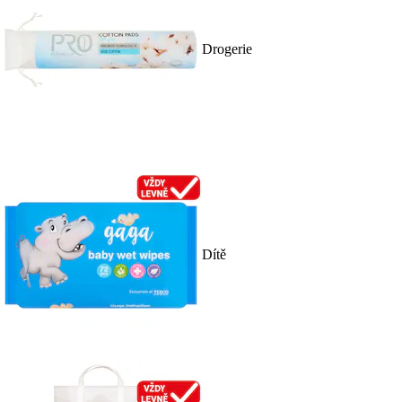
Drogerie
Dítě