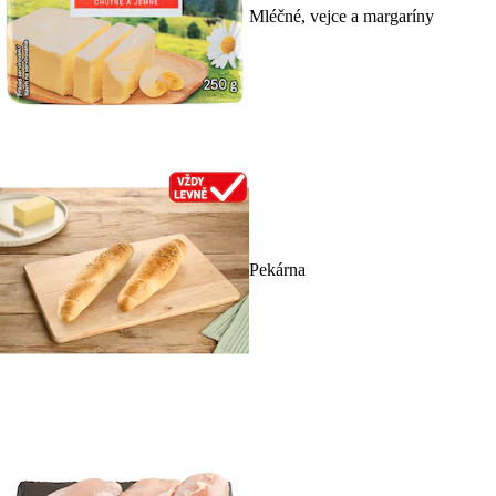
Mléčné, vejce a margaríny
Pekárna