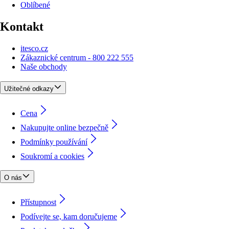
Oblíbené
Kontakt
itesco.cz
Zákaznické centrum - 800 222 555
Naše obchody
Užitečné odkazy
Cena
Nakupujte online bezpečně
Podmínky používání
Soukromí a cookies
O nás
Přístupnost
Podívejte se, kam doručujeme