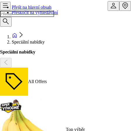
Přejít na hlavní obsah
Přeskočit na vyhledávání
Speciální nabídky
Speciální nabídky
All Offers
Top výběr