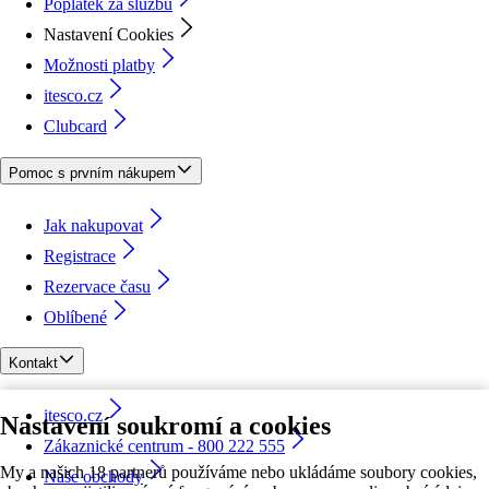
Poplatek za službu
Nastavení Cookies
Možnosti platby
itesco.cz
Clubcard
Pomoc s prvním nákupem
Jak nakupovat
Registrace
Rezervace času
Oblíbené
Kontakt
itesco.cz
Nastavení soukromí a cookies
Zákaznické centrum - 800 222 555
My a našich 18 partnerů používáme nebo ukládáme soubory cookies,
Naše obchody