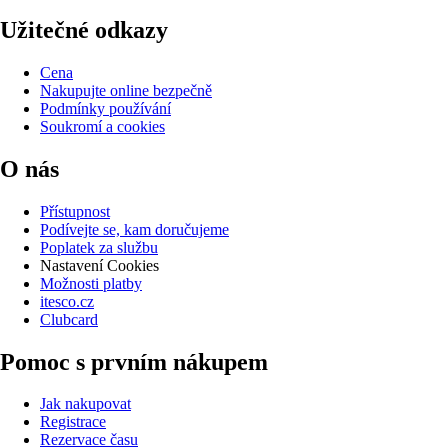
Užitečné odkazy
Cena
Nakupujte online bezpečně
Podmínky používání
Soukromí a cookies
O nás
Přístupnost
Podívejte se, kam doručujeme
Poplatek za službu
Nastavení Cookies
Možnosti platby
itesco.cz
Clubcard
Pomoc s prvním nákupem
Jak nakupovat
Registrace
Rezervace času