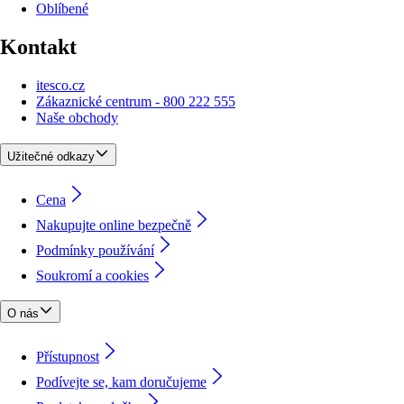
Oblíbené
Kontakt
itesco.cz
Zákaznické centrum - 800 222 555
Naše obchody
Užitečné odkazy
Cena
Nakupujte online bezpečně
Podmínky používání
Soukromí a cookies
O nás
Přístupnost
Podívejte se, kam doručujeme