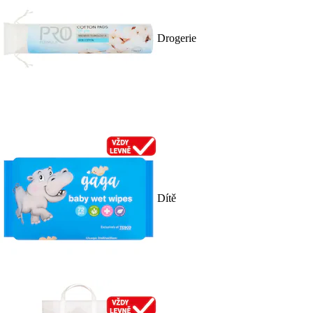
Drogerie
Dítě