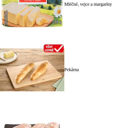
Mléčné, vejce a margaríny
Pekárna