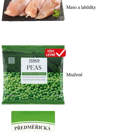
Maso a lahůdky
Mražené