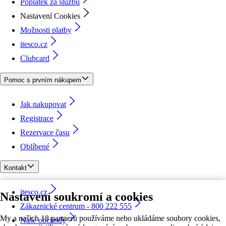
Poplatek za službu
Nastavení Cookies
Možnosti platby
itesco.cz
Clubcard
Pomoc s prvním nákupem
Jak nakupovat
Registrace
Rezervace času
Oblíbené
Kontakt
itesco.cz
Nastavení soukromí a cookies
Zákaznické centrum - 800 222 555
My a našich 18 partnerů používáme nebo ukládáme soubory cookies,
Naše obchody