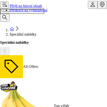
Přejít na hlavní obsah
Přeskočit na vyhledávání
Speciální nabídky
Speciální nabídky
All Offers
Top výběr