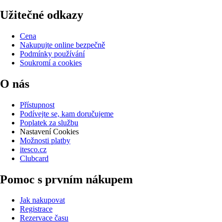
Užitečné odkazy
Cena
Nakupujte online bezpečně
Podmínky používání
Soukromí a cookies
O nás
Přístupnost
Podívejte se, kam doručujeme
Poplatek za službu
Nastavení Cookies
Možnosti platby
itesco.cz
Clubcard
Pomoc s prvním nákupem
Jak nakupovat
Registrace
Rezervace času