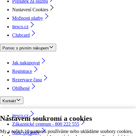
Poplatek za službu
Nastavení Cookies
Možnosti platby
itesco.cz
Clubcard
Pomoc s prvním nákupem
Jak nakupovat
Registrace
Rezervace času
Oblíbené
Kontakt
itesco.cz
Nastavení soukromí a cookies
Zákaznické centrum - 800 222 555
My a našich 18 partnerů používáme nebo ukládáme soubory cookies,
Naše obchody