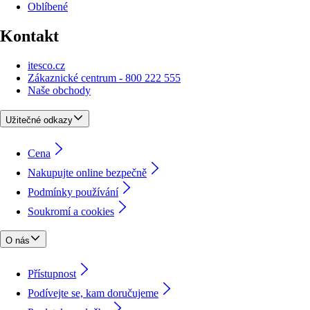
Oblíbené
Kontakt
itesco.cz
Zákaznické centrum - 800 222 555
Naše obchody
Užitečné odkazy
Cena
Nakupujte online bezpečně
Podmínky používání
Soukromí a cookies
O nás
Přístupnost
Podívejte se, kam doručujeme