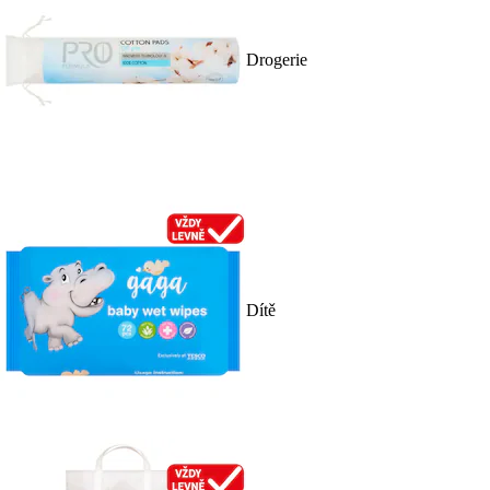
Drogerie
Dítě