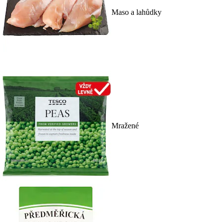
Maso a lahůdky
Mražené