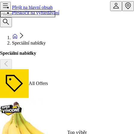
Přejít na hlavní obsah
Přeskočit na vyhledávání
Speciální nabídky
Speciální nabídky
All Offers
Top výběr