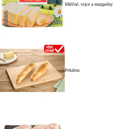
Mléčné, vejce a margaríny
Pekárna