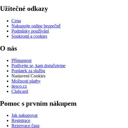
Užitečné odkazy
Cena
Nakupujte online bezpečně
Podmínky používání
Soukromí a cookies
O nás
Přístupnost
Podívejte se, kam doručujeme
Poplatek za službu
Nastavení Cookies
Možnosti platby
itesco.cz
Clubcard
Pomoc s prvním nákupem
Jak nakupovat
Registrace
Rezervace času