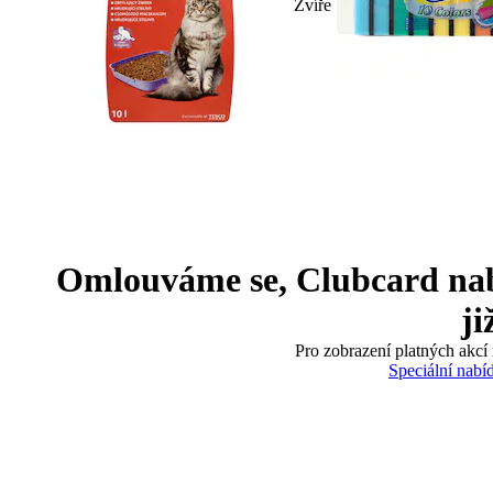
Zvíře
Omlouváme se, Clubcard nabíd
ji
Pro zobrazení platných akcí 
Speciální nabí