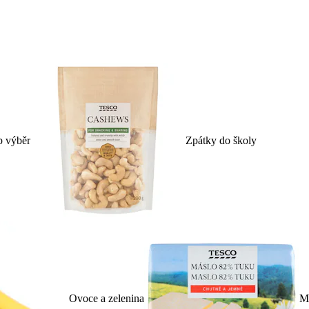
p výběr
Zpátky do školy
Ovoce a zelenina
Ml