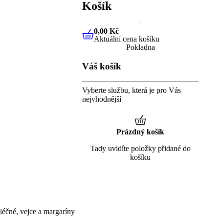
Košík
0,00 Kč
Aktuální cena košíku
0,00 Kč
Aktuální cena košíku
Pokladna
Váš košík
Vyberte službu, která je pro Vás
nejvhodnější
Prázdný košík
Tady uvidíte položky přidané do
košíku
éčné, vejce a margaríny