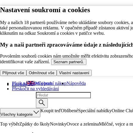
Nastavení soukromí a cookies
My a našich 18 partnerů používáme nebo ukládáme soubory cookies, ab
také personalizovanou reklamu. V opačném případě zůstanou aktivní j
kliknutím na odkaz Soukromí a cookies v patičce webu.
My a naši partneři zpracováváme údaje z následující
Povolením souborů cookies nám umožníte měřit efektivitu zobrazeného o
identifikovat vaše zařízení.
Seznam partnerů.
Přijmout vše
Odmítnout vše
Vlastní nastavení
Přejít na hlavní obsah
Můj první nákup
Nápověda
English
Přeskočit na vyhledávání
Koupit teď
Oblíbené
Speciální nabídky
Online Clu
Všechny kategorie
Top výběr
Zpátky do školy
Novinky
Ovoce a zelenina
Mléčné, vejce a m