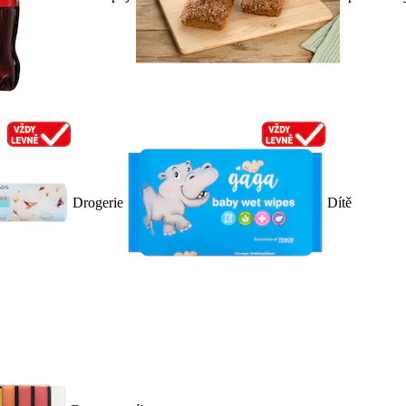
Drogerie
Dítě