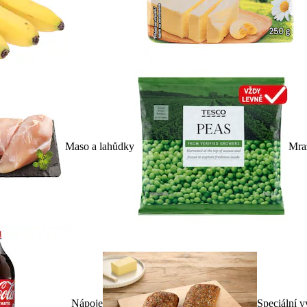
Maso a lahůdky
Mra
Nápoje
Speciální v