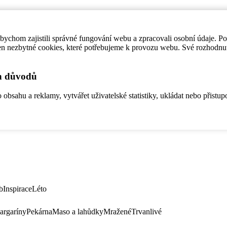
ychom zajistili správné fungování webu a zpracovali osobní údaje. P
en nezbytné cookies, které potřebujeme k provozu webu. Své rozhodnu
ch důvodů
bsahu a reklamy, vytvářet uživatelské statistiky, ukládat nebo přistup
b
Inspirace
Léto
argaríny
Pekárna
Maso a lahůdky
Mražené
Trvanlivé