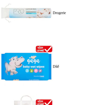
Drogerie
Dítě