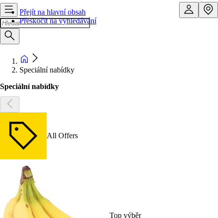
Přejít na hlavní obsah
Přeskočit na vyhledávání
Speciální nabídky
Speciální nabídky
All Offers
Top výběr