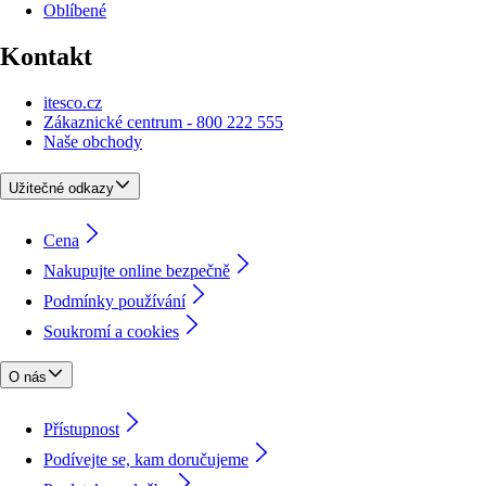
Oblíbené
Kontakt
itesco.cz
Zákaznické centrum - 800 222 555
Naše obchody
Užitečné odkazy
Cena
Nakupujte online bezpečně
Podmínky používání
Soukromí a cookies
O nás
Přístupnost
Podívejte se, kam doručujeme