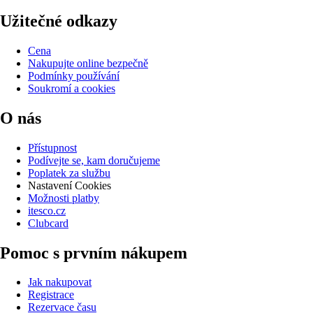
Užitečné odkazy
Cena
Nakupujte online bezpečně
Podmínky používání
Soukromí a cookies
O nás
Přístupnost
Podívejte se, kam doručujeme
Poplatek za službu
Nastavení Cookies
Možnosti platby
itesco.cz
Clubcard
Pomoc s prvním nákupem
Jak nakupovat
Registrace
Rezervace času