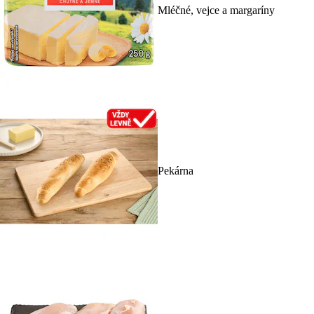
Mléčné, vejce a margaríny
Pekárna