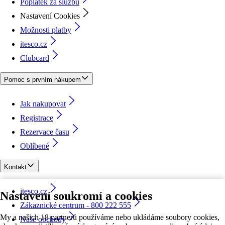
Poplatek za službu
Nastavení Cookies
Možnosti platby
itesco.cz
Clubcard
Pomoc s prvním nákupem
Jak nakupovat
Registrace
Rezervace času
Oblíbené
Kontakt
itesco.cz
Nastavení soukromí a cookies
Zákaznické centrum - 800 222 555
My a našich 18 partnerů používáme nebo ukládáme soubory cookies,
Naše obchody