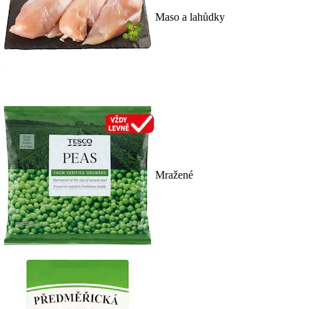
Maso a lahůdky
Mražené