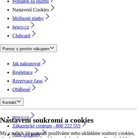
Poplatek za službu
Nastavení Cookies
Možnosti platby
itesco.cz
Clubcard
Pomoc s prvním nákupem
Jak nakupovat
Registrace
Rezervace času
Oblíbené
Kontakt
itesco.cz
Nastavení soukromí a cookies
Zákaznické centrum - 800 222 555
My a našich 18 partnerů používáme nebo ukládáme soubory cookies,
Naše obchody