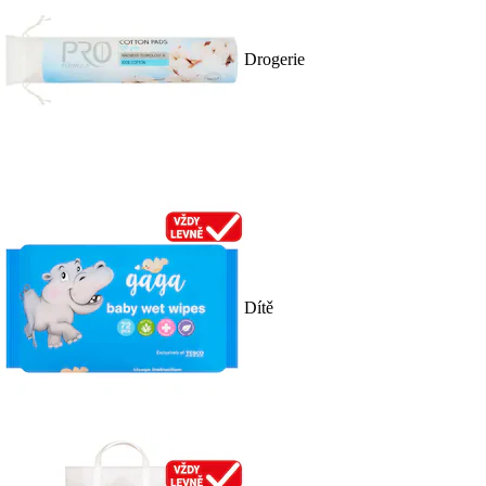
Drogerie
Dítě