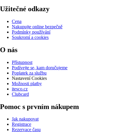
Užitečné odkazy
Cena
Nakupujte online bezpečně
Podmínky používání
Soukromí a cookies
O nás
Přístupnost
Podívejte se, kam doručujeme
Poplatek za službu
Nastavení Cookies
Možnosti platby
itesco.cz
Clubcard
Pomoc s prvním nákupem
Jak nakupovat
Registrace
Rezervace času