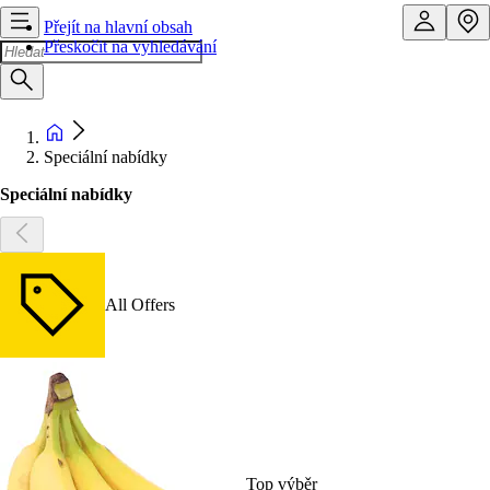
Přejít na hlavní obsah
Přeskočit na vyhledávání
Speciální nabídky
Speciální nabídky
All Offers
Top výběr