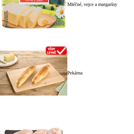
Mléčné, vejce a margaríny
Pekárna