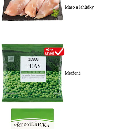
Maso a lahůdky
Mražené