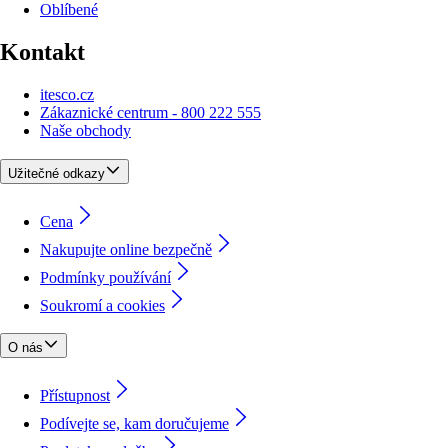
Oblíbené
Kontakt
itesco.cz
Zákaznické centrum - 800 222 555
Naše obchody
Užitečné odkazy
Cena
Nakupujte online bezpečně
Podmínky používání
Soukromí a cookies
O nás
Přístupnost
Podívejte se, kam doručujeme