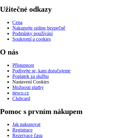
Užitečné odkazy
Cena
Nakupujte online bezpečně
Podmínky používání
Soukromí a cookies
O nás
Přístupnost
Podívejte se, kam doručujeme
Poplatek za službu
Nastavení Cookies
Možnosti platby
itesco.cz
Clubcard
Pomoc s prvním nákupem
Jak nakupovat
Registrace
Rezervace času