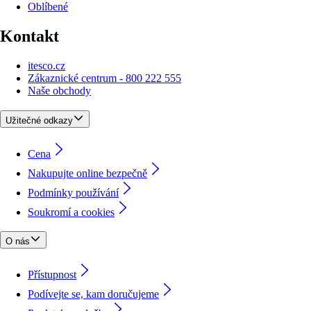
Oblíbené
Kontakt
itesco.cz
Zákaznické centrum - 800 222 555
Naše obchody
Užitečné odkazy
Cena
Nakupujte online bezpečně
Podmínky používání
Soukromí a cookies
O nás
Přístupnost
Podívejte se, kam doručujeme