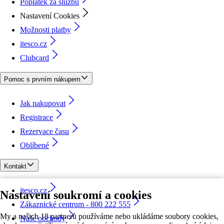
Poplatek za službu
Nastavení Cookies
Možnosti platby
itesco.cz
Clubcard
Pomoc s prvním nákupem
Jak nakupovat
Registrace
Rezervace času
Oblíbené
Kontakt
itesco.cz
Nastavení soukromí a cookies
Zákaznické centrum - 800 222 555
My a našich 18 partnerů používáme nebo ukládáme soubory cookies,
Naše obchody