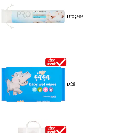
Drogerie
Dítě