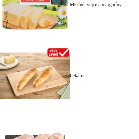
Mléčné, vejce a margaríny
Pekárna