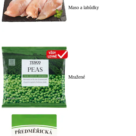
Maso a lahůdky
Mražené