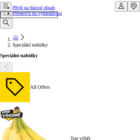
Přejít na hlavní obsah
Přeskočit na vyhledávání
Speciální nabídky
Speciální nabídky
All Offers
Top výběr