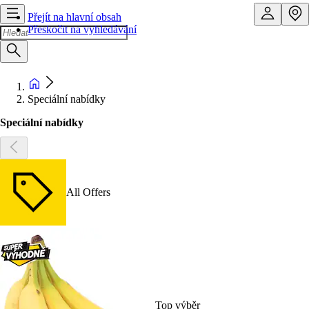
Přejít na hlavní obsah
Přeskočit na vyhledávání
Speciální nabídky
Speciální nabídky
All Offers
Top výběr