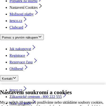
Poplatek za službu
Nastavení Cookies
Možnosti platby
itesco.cz
Clubcard
Pomoc s prvním nákupem
Jak nakupovat
Registrace
Rezervace času
Oblíbené
Kontakt
itesco.cz
Nastavení soukromí a cookies
Zákaznické centrum - 800 222 555
My a našich 18 partnerů používáme nebo ukládáme soubory cookies,
Naše obchody