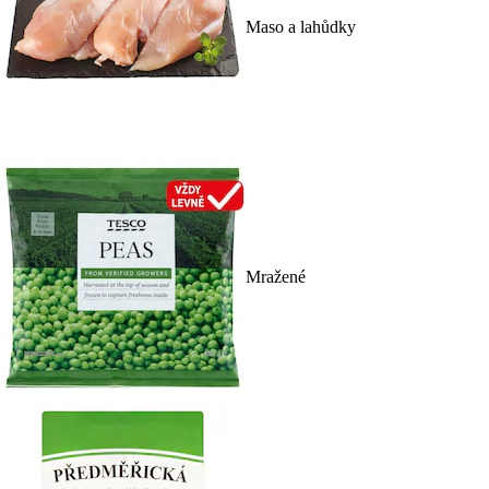
Maso a lahůdky
Mražené