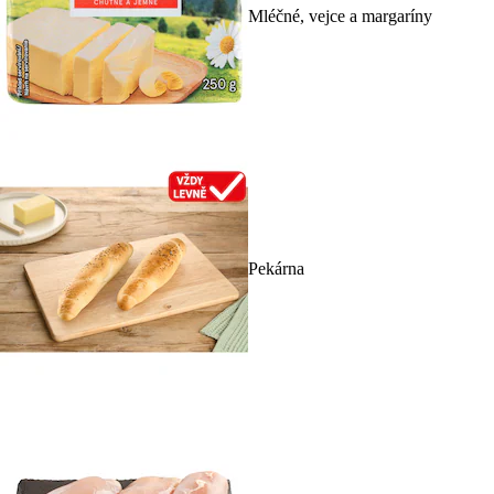
Mléčné, vejce a margaríny
Pekárna