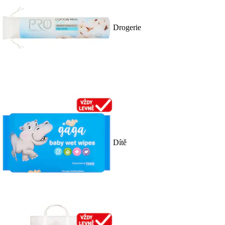
Drogerie
Dítě