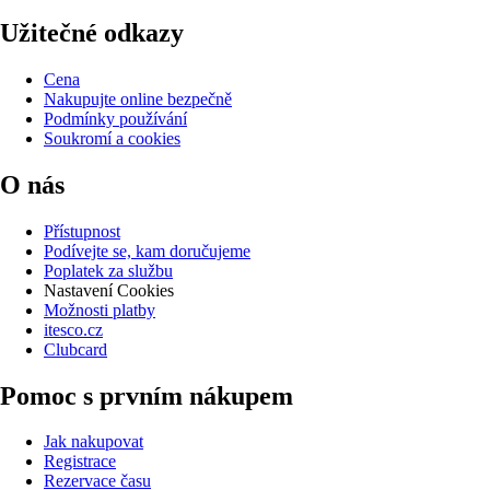
Užitečné odkazy
Cena
Nakupujte online bezpečně
Podmínky používání
Soukromí a cookies
O nás
Přístupnost
Podívejte se, kam doručujeme
Poplatek za službu
Nastavení Cookies
Možnosti platby
itesco.cz
Clubcard
Pomoc s prvním nákupem
Jak nakupovat
Registrace
Rezervace času