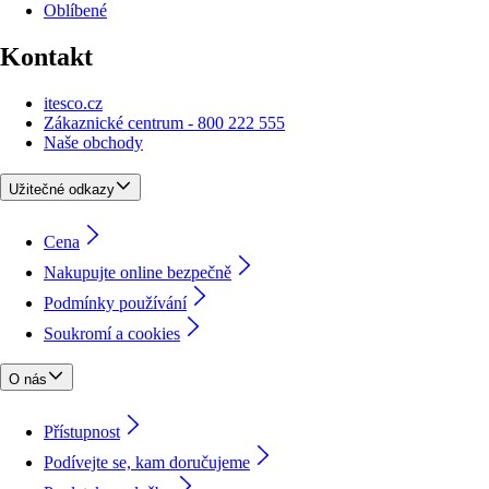
Oblíbené
Kontakt
itesco.cz
Zákaznické centrum - 800 222 555
Naše obchody
Užitečné odkazy
Cena
Nakupujte online bezpečně
Podmínky používání
Soukromí a cookies
O nás
Přístupnost
Podívejte se, kam doručujeme