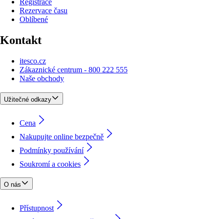
Registrace
Rezervace času
Oblíbené
Kontakt
itesco.cz
Zákaznické centrum - 800 222 555
Naše obchody
Užitečné odkazy
Cena
Nakupujte online bezpečně
Podmínky používání
Soukromí a cookies
O nás
Přístupnost