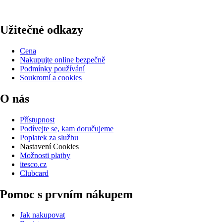
Užitečné odkazy
Cena
Nakupujte online bezpečně
Podmínky používání
Soukromí a cookies
O nás
Přístupnost
Podívejte se, kam doručujeme
Poplatek za službu
Nastavení Cookies
Možnosti platby
itesco.cz
Clubcard
Pomoc s prvním nákupem
Jak nakupovat