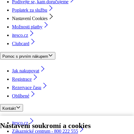
Podívejte se, kam doručujeme
Poplatek za službu
Nastavení Cookies
Možnosti platby
itesco.cz
Clubcard
Pomoc s prvním nákupem
Jak nakupovat
Registrace
Rezervace času
Oblíbené
Kontakt
itesco.cz
Nastavení soukromí a cookies
Zákaznické centrum - 800 222 555