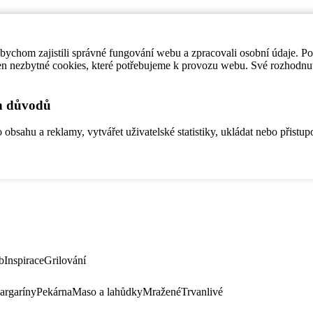
ychom zajistili správné fungování webu a zpracovali osobní údaje. P
en nezbytné cookies, které potřebujeme k provozu webu. Své rozhodnu
ch důvodů
bsahu a reklamy, vytvářet uživatelské statistiky, ukládat nebo přistup
b
Inspirace
Grilování
argaríny
Pekárna
Maso a lahůdky
Mražené
Trvanlivé