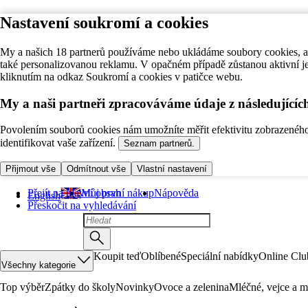
Nastavení soukromí a cookies
My a našich 18 partnerů používáme nebo ukládáme soubory cookies, ab
také personalizovanou reklamu. V opačném případě zůstanou aktivní j
kliknutím na odkaz Soukromí a cookies v patičce webu.
My a naši partneři zpracováváme údaje z následující
Povolením souborů cookies nám umožníte měřit efektivitu zobrazeného o
identifikovat vaše zařízení.
Seznam partnerů.
Přijmout vše
Odmítnout vše
Vlastní nastavení
Přejít na hlavní obsah
Můj první nákup
Nápověda
English
Přeskočit na vyhledávání
Koupit teď
Oblíbené
Speciální nabídky
Online Clu
Všechny kategorie
Top výběr
Zpátky do školy
Novinky
Ovoce a zelenina
Mléčné, vejce a m