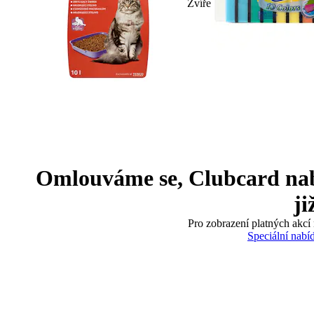
Zvíře
Omlouváme se, Clubcard nabíd
ji
Pro zobrazení platných akcí 
Speciální nabí