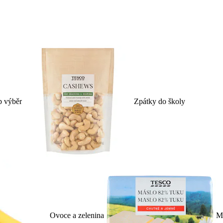
p výběr
Zpátky do školy
Ovoce a zelenina
Ml