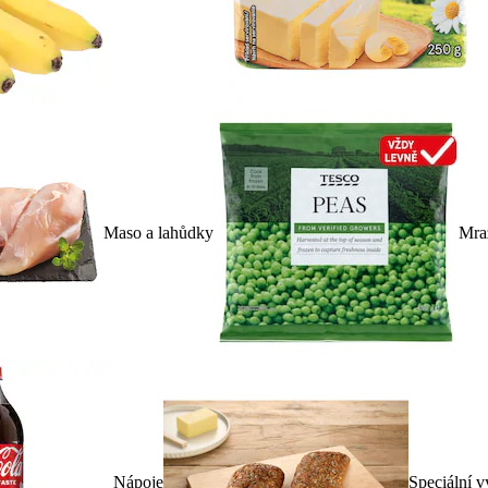
Maso a lahůdky
Mra
Nápoje
Speciální v