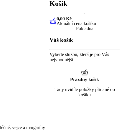
Košík
0,00 Kč
Aktuální cena košíku
0,00 Kč
Aktuální cena košíku
Pokladna
Váš košík
Vyberte službu, která je pro Vás
nejvhodnější
Prázdný košík
Tady uvidíte položky přidané do
košíku
éčné, vejce a margaríny