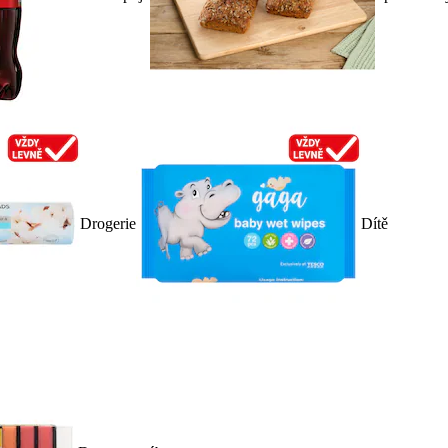
Drogerie
Dítě