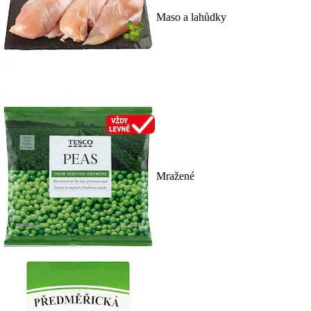
Maso a lahůdky
Mražené