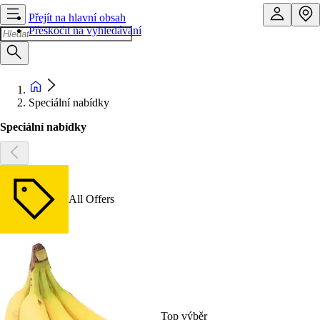
Přejít na hlavní obsah
Přeskočit na vyhledávání
Speciální nabídky
Speciální nabídky
All Offers
Top výběr