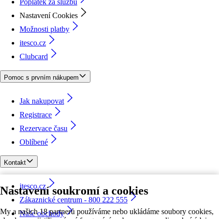
Poplatek za službu
Nastavení Cookies
Možnosti platby
itesco.cz
Clubcard
Pomoc s prvním nákupem
Jak nakupovat
Registrace
Rezervace času
Oblíbené
Kontakt
itesco.cz
Nastavení soukromí a cookies
Zákaznické centrum - 800 222 555
My a našich 18 partnerů používáme nebo ukládáme soubory cookies,
Naše obchody