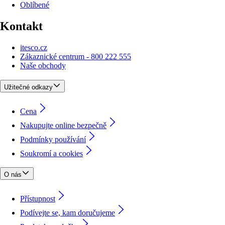
Oblíbené
Kontakt
itesco.cz
Zákaznické centrum - 800 222 555
Naše obchody
Užitečné odkazy
Cena
Nakupujte online bezpečně
Podmínky používání
Soukromí a cookies
O nás
Přístupnost
Podívejte se, kam doručujeme