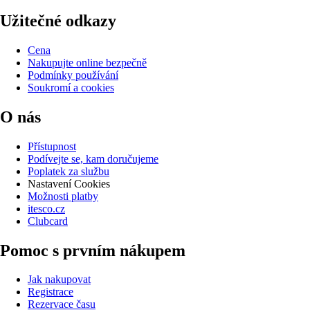
Užitečné odkazy
Cena
Nakupujte online bezpečně
Podmínky používání
Soukromí a cookies
O nás
Přístupnost
Podívejte se, kam doručujeme
Poplatek za službu
Nastavení Cookies
Možnosti platby
itesco.cz
Clubcard
Pomoc s prvním nákupem
Jak nakupovat
Registrace
Rezervace času