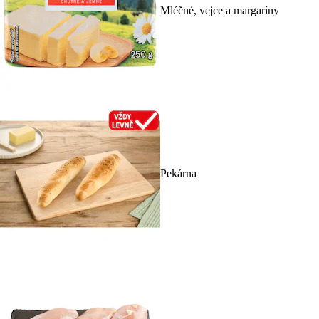
Mléčné, vejce a margaríny
Pekárna