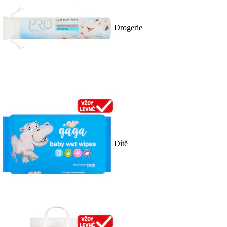
Drogerie
Dítě