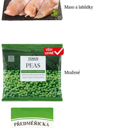
Maso a lahůdky
Mražené