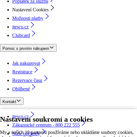
Poplatek za službu
Nastavení Cookies
Možnosti platby
itesco.cz
Clubcard
Pomoc s prvním nákupem
Jak nakupovat
Registrace
Rezervace času
Oblíbené
Kontakt
itesco.cz
Nastavení soukromí a cookies
Zákaznické centrum - 800 222 555
My a našich 18 partnerů používáme nebo ukládáme soubory cookies,
Naše obchody