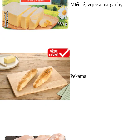
Mléčné, vejce a margaríny
Pekárna