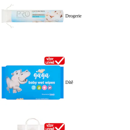
Drogerie
Dítě