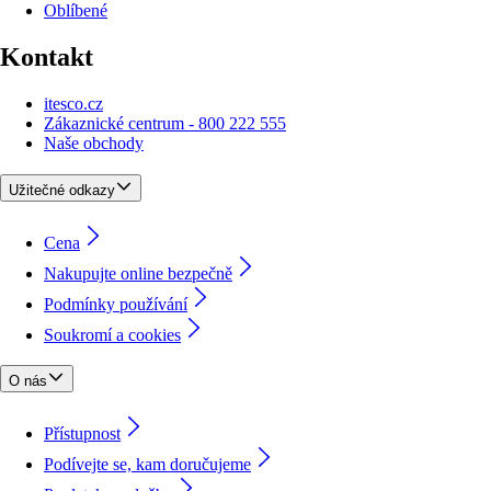
Oblíbené
Kontakt
itesco.cz
Zákaznické centrum - 800 222 555
Naše obchody
Užitečné odkazy
Cena
Nakupujte online bezpečně
Podmínky používání
Soukromí a cookies
O nás
Přístupnost
Podívejte se, kam doručujeme