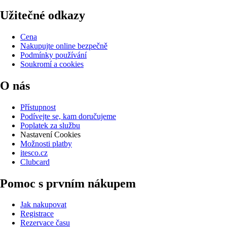
Užitečné odkazy
Cena
Nakupujte online bezpečně
Podmínky používání
Soukromí a cookies
O nás
Přístupnost
Podívejte se, kam doručujeme
Poplatek za službu
Nastavení Cookies
Možnosti platby
itesco.cz
Clubcard
Pomoc s prvním nákupem
Jak nakupovat
Registrace
Rezervace času