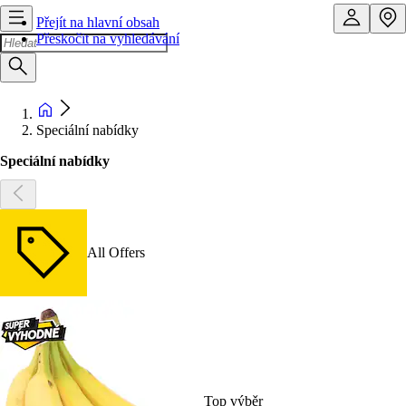
Přejít na hlavní obsah
Přeskočit na vyhledávání
Speciální nabídky
Speciální nabídky
All Offers
Top výběr