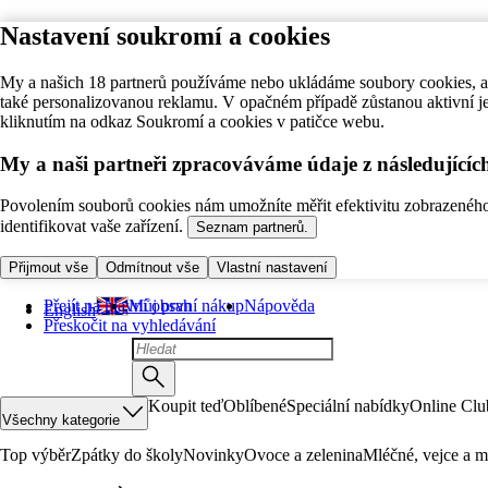
Nastavení soukromí a cookies
My a našich 18 partnerů používáme nebo ukládáme soubory cookies, ab
také personalizovanou reklamu. V opačném případě zůstanou aktivní j
kliknutím na odkaz Soukromí a cookies v patičce webu.
My a naši partneři zpracováváme údaje z následující
Povolením souborů cookies nám umožníte měřit efektivitu zobrazeného o
identifikovat vaše zařízení.
Seznam partnerů.
Přijmout vše
Odmítnout vše
Vlastní nastavení
Přejít na hlavní obsah
Můj první nákup
Nápověda
English
Přeskočit na vyhledávání
Koupit teď
Oblíbené
Speciální nabídky
Online Clu
Všechny kategorie
Top výběr
Zpátky do školy
Novinky
Ovoce a zelenina
Mléčné, vejce a m