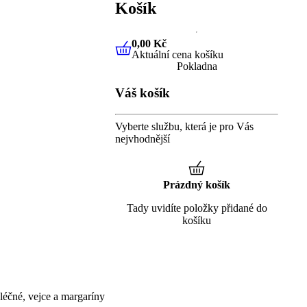
Košík
0,00 Kč
Aktuální cena košíku
0,00 Kč
Aktuální cena košíku
Pokladna
Váš košík
Vyberte službu, která je pro Vás
nejvhodnější
Prázdný košík
Tady uvidíte položky přidané do
košíku
éčné, vejce a margaríny