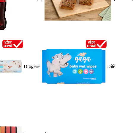
Drogerie
Dítě