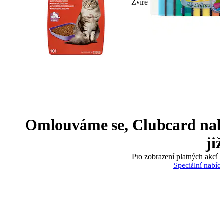
Zvíře
Omlouváme se, Clubcard nabíd
ji
Pro zobrazení platných akcí 
Speciální nabí