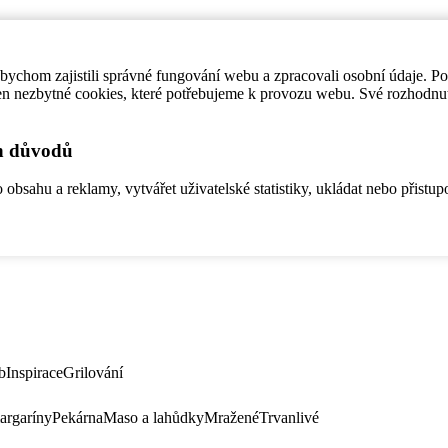
ychom zajistili správné fungování webu a zpracovali osobní údaje. P
en nezbytné cookies, které potřebujeme k provozu webu. Své rozhodnu
ch důvodů
bsahu a reklamy, vytvářet uživatelské statistiky, ukládat nebo přistup
b
Inspirace
Grilování
argaríny
Pekárna
Maso a lahůdky
Mražené
Trvanlivé