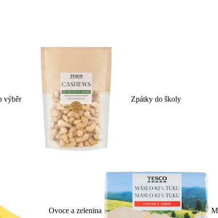
p výběr
Zpátky do školy
Ovoce a zelenina
Ml