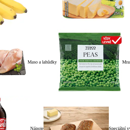
Maso a lahůdky
Mra
Nápoje
Speciální v