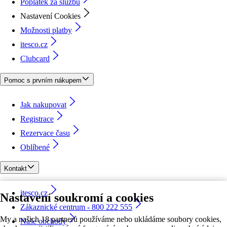
Poplatek za službu
Nastavení Cookies
Možnosti platby
itesco.cz
Clubcard
Pomoc s prvním nákupem
Jak nakupovat
Registrace
Rezervace času
Oblíbené
Kontakt
itesco.cz
Nastavení soukromí a cookies
Zákaznické centrum - 800 222 555
My a našich 18 partnerů používáme nebo ukládáme soubory cookies,
Naše obchody