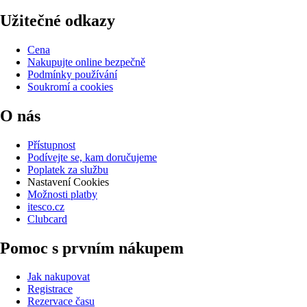
Užitečné odkazy
Cena
Nakupujte online bezpečně
Podmínky používání
Soukromí a cookies
O nás
Přístupnost
Podívejte se, kam doručujeme
Poplatek za službu
Nastavení Cookies
Možnosti platby
itesco.cz
Clubcard
Pomoc s prvním nákupem
Jak nakupovat
Registrace
Rezervace času