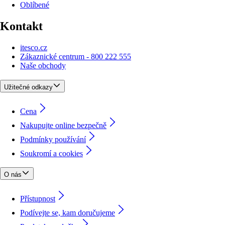
Oblíbené
Kontakt
itesco.cz
Zákaznické centrum - 800 222 555
Naše obchody
Užitečné odkazy
Cena
Nakupujte online bezpečně
Podmínky používání
Soukromí a cookies
O nás
Přístupnost
Podívejte se, kam doručujeme