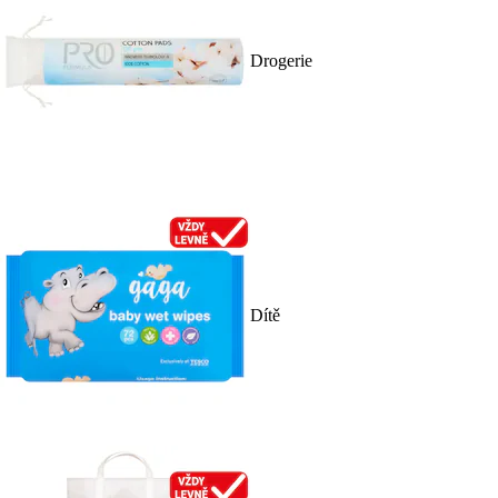
Drogerie
Dítě