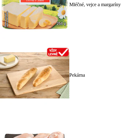
Mléčné, vejce a margaríny
Pekárna