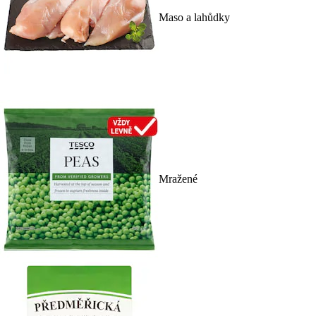
Maso a lahůdky
Mražené