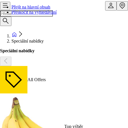
Přejít na hlavní obsah
Přeskočit na vyhledávání
Speciální nabídky
Speciální nabídky
All Offers
Top výběr