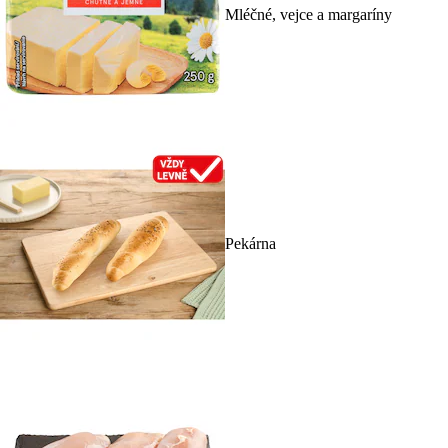
Mléčné, vejce a margaríny
Pekárna