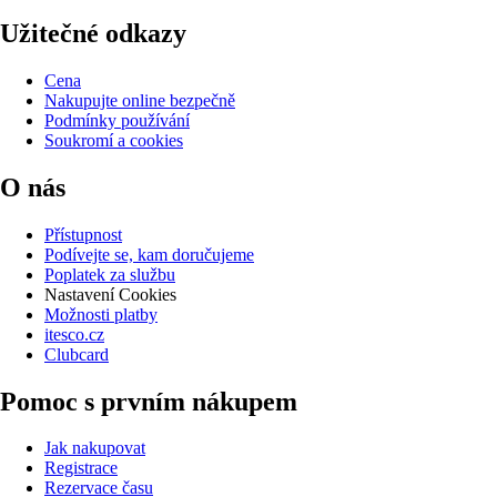
Užitečné odkazy
Cena
Nakupujte online bezpečně
Podmínky používání
Soukromí a cookies
O nás
Přístupnost
Podívejte se, kam doručujeme
Poplatek za službu
Nastavení Cookies
Možnosti platby
itesco.cz
Clubcard
Pomoc s prvním nákupem
Jak nakupovat
Registrace
Rezervace času