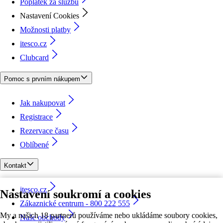
Poplatek za službu
Nastavení Cookies
Možnosti platby
itesco.cz
Clubcard
Pomoc s prvním nákupem
Jak nakupovat
Registrace
Rezervace času
Oblíbené
Kontakt
itesco.cz
Nastavení soukromí a cookies
Zákaznické centrum - 800 222 555
My a našich 18 partnerů používáme nebo ukládáme soubory cookies,
Naše obchody