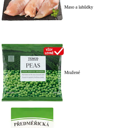
Maso a lahůdky
Mražené