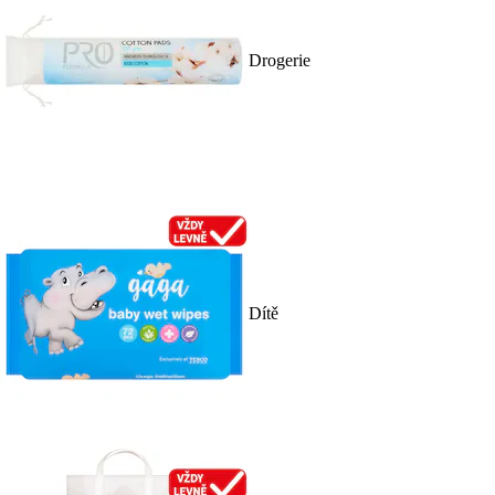
Drogerie
Dítě