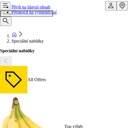
Přejít na hlavní obsah
Přeskočit na vyhledávání
Speciální nabídky
Speciální nabídky
All Offers
Top výběr