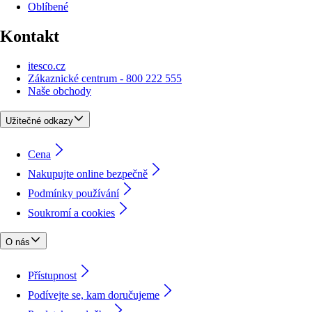
Oblíbené
Kontakt
itesco.cz
Zákaznické centrum - 800 222 555
Naše obchody
Užitečné odkazy
Cena
Nakupujte online bezpečně
Podmínky používání
Soukromí a cookies
O nás
Přístupnost
Podívejte se, kam doručujeme