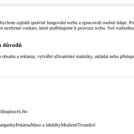
ychom zajistili správné fungování webu a zpracovali osobní údaje. P
en nezbytné cookies, které potřebujeme k provozu webu. Své rozhodnu
ch důvodů
bsahu a reklamy, vytvářet uživatelské statistiky, ukládat nebo přistup
b
Inspirace
Léto
argaríny
Pekárna
Maso a lahůdky
Mražené
Trvanlivé