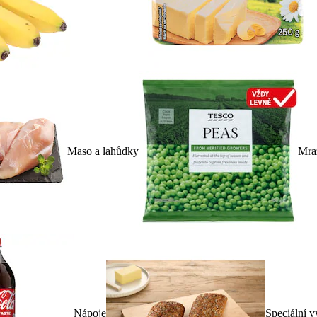
Maso a lahůdky
Mra
Nápoje
Speciální v