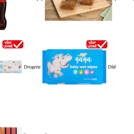
Drogerie
Dítě