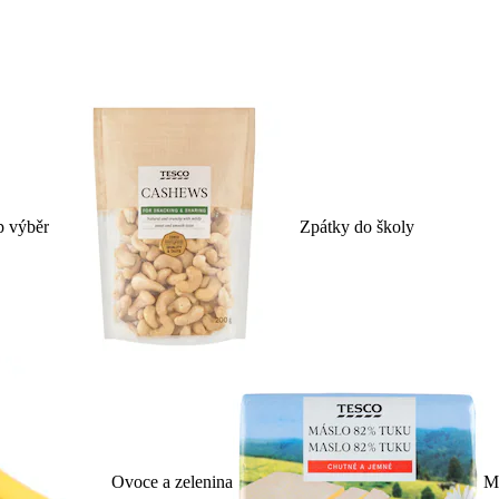
p výběr
Zpátky do školy
Ovoce a zelenina
Ml