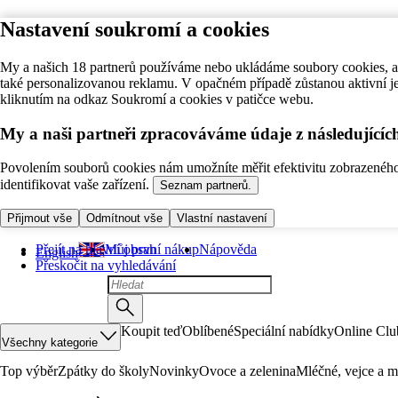
Nastavení soukromí a cookies
My a našich 18 partnerů používáme nebo ukládáme soubory cookies, ab
také personalizovanou reklamu. V opačném případě zůstanou aktivní j
kliknutím na odkaz Soukromí a cookies v patičce webu.
My a naši partneři zpracováváme údaje z následující
Povolením souborů cookies nám umožníte měřit efektivitu zobrazeného o
identifikovat vaše zařízení.
Seznam partnerů.
Přijmout vše
Odmítnout vše
Vlastní nastavení
Přejít na hlavní obsah
Můj první nákup
Nápověda
English
Přeskočit na vyhledávání
Koupit teď
Oblíbené
Speciální nabídky
Online Clu
Všechny kategorie
Top výběr
Zpátky do školy
Novinky
Ovoce a zelenina
Mléčné, vejce a m