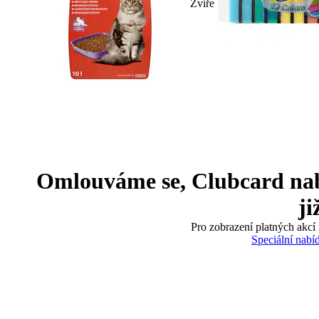
Zvíře
Omlouváme se, Clubcard nabíd
ji
Pro zobrazení platných akcí 
Speciální nabí