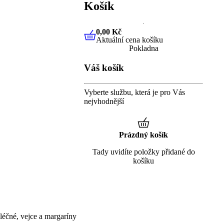
Košík
0,00 Kč
Aktuální cena košíku
0,00 Kč
Aktuální cena košíku
Pokladna
Váš košík
Vyberte službu, která je pro Vás
nejvhodnější
Prázdný košík
Tady uvidíte položky přidané do
košíku
éčné, vejce a margaríny