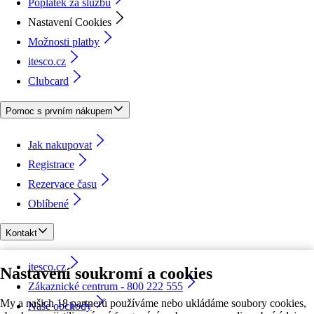
Poplatek za službu
Nastavení Cookies
Možnosti platby
itesco.cz
Clubcard
Pomoc s prvním nákupem
Jak nakupovat
Registrace
Rezervace času
Oblíbené
Kontakt
itesco.cz
Nastavení soukromí a cookies
Zákaznické centrum - 800 222 555
My a našich 18 partnerů používáme nebo ukládáme soubory cookies,
Naše obchody