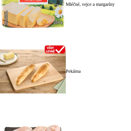
Mléčné, vejce a margaríny
Pekárna