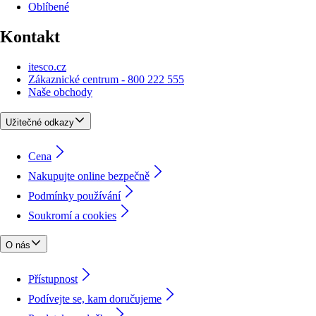
Oblíbené
Kontakt
itesco.cz
Zákaznické centrum - 800 222 555
Naše obchody
Užitečné odkazy
Cena
Nakupujte online bezpečně
Podmínky používání
Soukromí a cookies
O nás
Přístupnost
Podívejte se, kam doručujeme