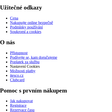
Užitečné odkazy
Cena
Nakupujte online bezpečně
Podmínky používání
Soukromí a cookies
O nás
Přístupnost
Podívejte se, kam doručujeme
Poplatek za službu
Nastavení Cookies
Možnosti platby
itesco.cz
Clubcard
Pomoc s prvním nákupem
Jak nakupovat
Registrace
Rezervace času