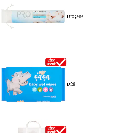
Drogerie
Dítě