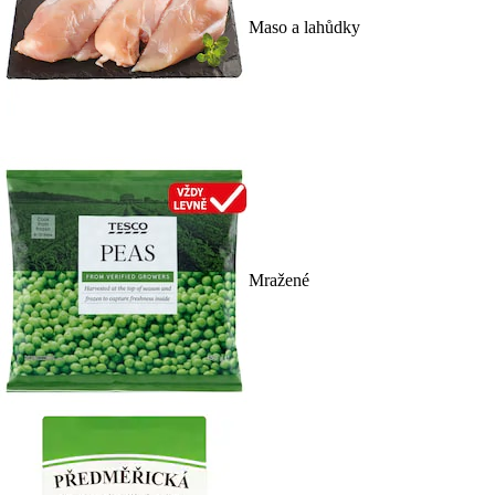
Maso a lahůdky
Mražené