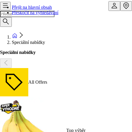
Přejít na hlavní obsah
Přeskočit na vyhledávání
Speciální nabídky
Speciální nabídky
All Offers
Top výběr