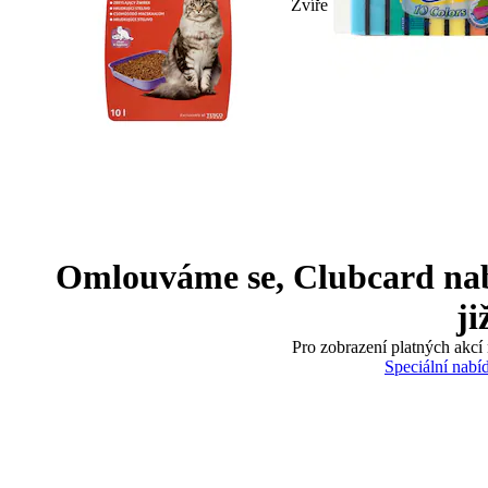
Zvíře
Omlouváme se, Clubcard nabíd
ji
Pro zobrazení platných akcí 
Speciální nabí