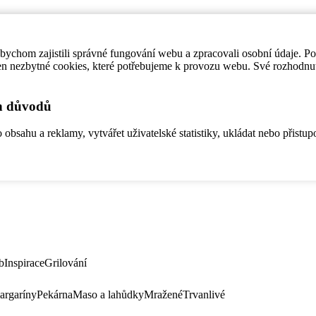
ychom zajistili správné fungování webu a zpracovali osobní údaje. P
en nezbytné cookies, které potřebujeme k provozu webu. Své rozhodnu
ch důvodů
bsahu a reklamy, vytvářet uživatelské statistiky, ukládat nebo přistup
b
Inspirace
Grilování
argaríny
Pekárna
Maso a lahůdky
Mražené
Trvanlivé