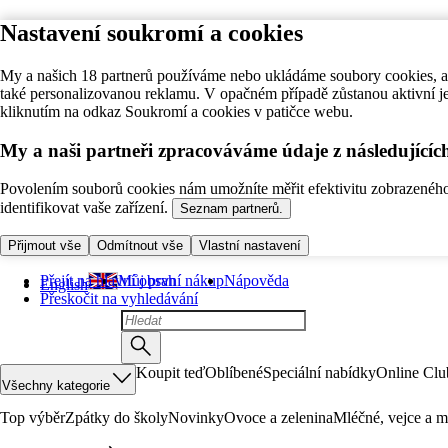
Nastavení soukromí a cookies
My a našich 18 partnerů používáme nebo ukládáme soubory cookies, ab
také personalizovanou reklamu. V opačném případě zůstanou aktivní j
kliknutím na odkaz Soukromí a cookies v patičce webu.
My a naši partneři zpracováváme údaje z následující
Povolením souborů cookies nám umožníte měřit efektivitu zobrazeného o
identifikovat vaše zařízení.
Seznam partnerů.
Přijmout vše
Odmítnout vše
Vlastní nastavení
Přejít na hlavní obsah
Můj první nákup
Nápověda
English
Přeskočit na vyhledávání
Koupit teď
Oblíbené
Speciální nabídky
Online Clu
Všechny kategorie
Top výběr
Zpátky do školy
Novinky
Ovoce a zelenina
Mléčné, vejce a m