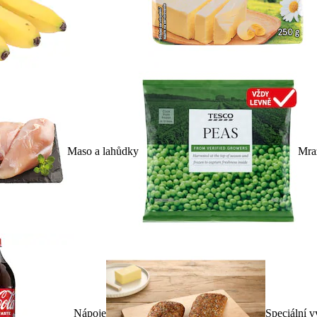
Maso a lahůdky
Mra
Nápoje
Speciální v