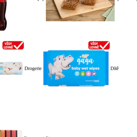
Drogerie
Dítě