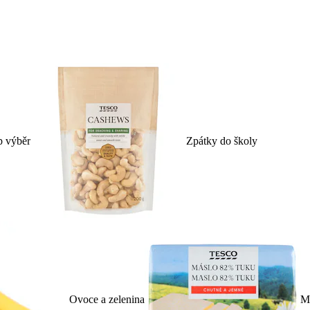
p výběr
Zpátky do školy
Ovoce a zelenina
Ml