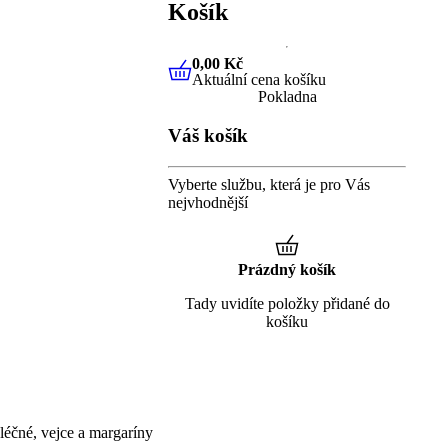
Košík
0,00 Kč
Aktuální cena košíku
0,00 Kč
Aktuální cena košíku
Pokladna
Váš košík
Vyberte službu, která je pro Vás
nejvhodnější
Prázdný košík
Tady uvidíte položky přidané do
košíku
éčné, vejce a margaríny