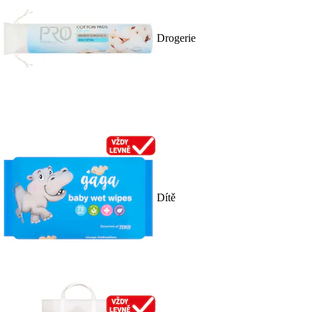
Drogerie
Dítě