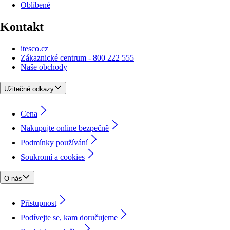
Oblíbené
Kontakt
itesco.cz
Zákaznické centrum - 800 222 555
Naše obchody
Užitečné odkazy
Cena
Nakupujte online bezpečně
Podmínky používání
Soukromí a cookies
O nás
Přístupnost
Podívejte se, kam doručujeme