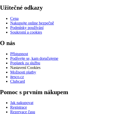
Užitečné odkazy
Cena
Nakupujte online bezpečně
Podmínky používání
Soukromí a cookies
O nás
Přístupnost
Podívejte se, kam doručujeme
Poplatek za službu
Nastavení Cookies
Možnosti platby
itesco.cz
Clubcard
Pomoc s prvním nákupem
Jak nakupovat
Registrace
Rezervace času