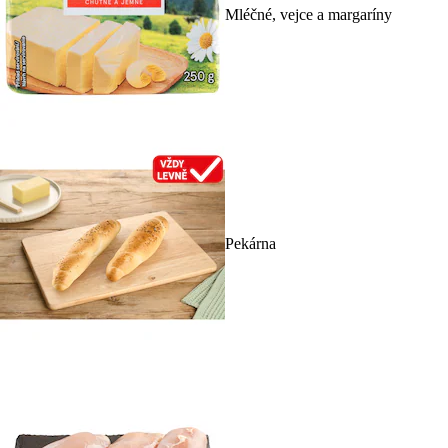
Mléčné, vejce a margaríny
Pekárna