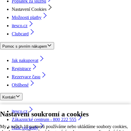
Poplatek za službu
Nastavení Cookies
Možnosti platby
itesco.cz
Clubcard
Pomoc s prvním nákupem
Jak nakupovat
Registrace
Rezervace času
Oblíbené
Kontakt
itesco.cz
Nastavení soukromí a cookies
Zákaznické centrum - 800 222 555
My a našich 18 partnerů používáme nebo ukládáme soubory cookies,
Naše obchody