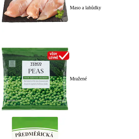
Maso a lahůdky
Mražené