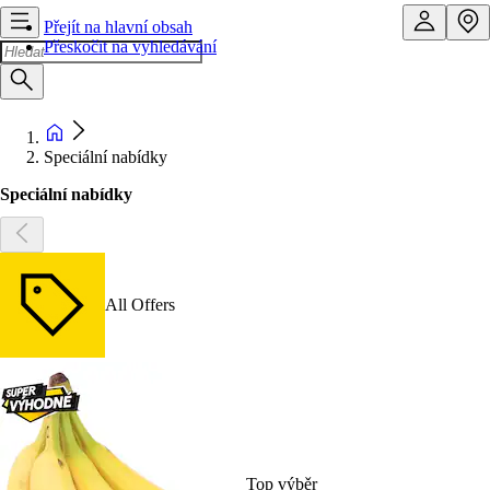
Přejít na hlavní obsah
Přeskočit na vyhledávání
Speciální nabídky
Speciální nabídky
All Offers
Top výběr