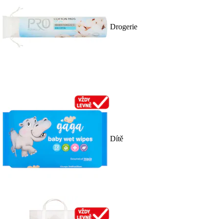
Drogerie
Dítě