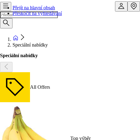
Přejít na hlavní obsah
Přeskočit na vyhledávání
Speciální nabídky
Speciální nabídky
All Offers
Top výběr