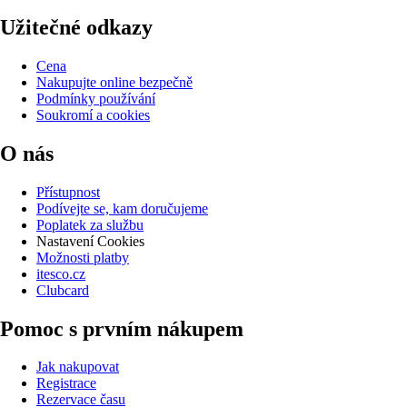
Užitečné odkazy
Cena
Nakupujte online bezpečně
Podmínky používání
Soukromí a cookies
O nás
Přístupnost
Podívejte se, kam doručujeme
Poplatek za službu
Nastavení Cookies
Možnosti platby
itesco.cz
Clubcard
Pomoc s prvním nákupem
Jak nakupovat
Registrace
Rezervace času