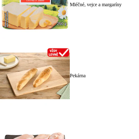
Mléčné, vejce a margaríny
Pekárna