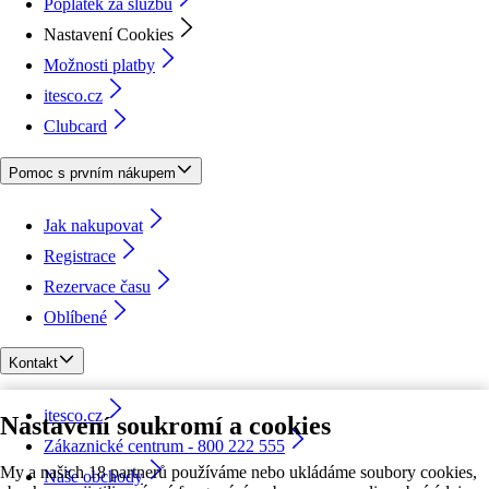
Poplatek za službu
Nastavení Cookies
Možnosti platby
itesco.cz
Clubcard
Pomoc s prvním nákupem
Jak nakupovat
Registrace
Rezervace času
Oblíbené
Kontakt
itesco.cz
Nastavení soukromí a cookies
Zákaznické centrum - 800 222 555
My a našich 18 partnerů používáme nebo ukládáme soubory cookies,
Naše obchody