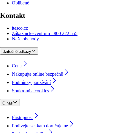
Oblíbené
Kontakt
itesco.cz
Zákaznické centrum - 800 222 555
Naše obchody
Užitečné odkazy
Cena
Nakupujte online bezpečně
Podmínky používání
Soukromí a cookies
O nás
Přístupnost
Podívejte se, kam doručujeme