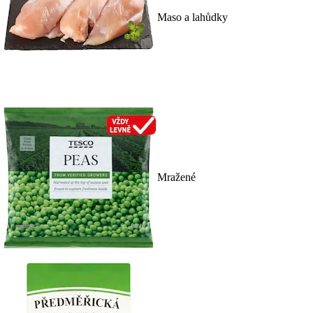
Maso a lahůdky
Mražené