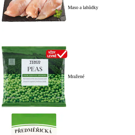
Maso a lahůdky
Mražené