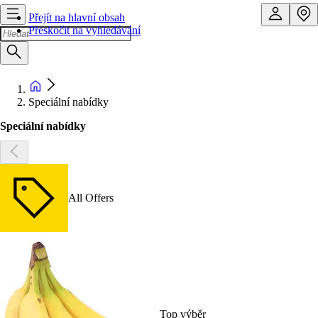
Přejít na hlavní obsah
Přeskočit na vyhledávání
Speciální nabídky
Speciální nabídky
All Offers
Top výběr