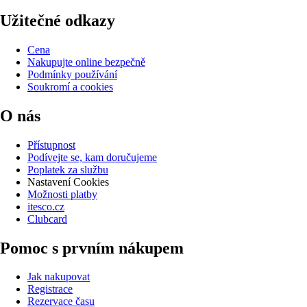
Užitečné odkazy
Cena
Nakupujte online bezpečně
Podmínky používání
Soukromí a cookies
O nás
Přístupnost
Podívejte se, kam doručujeme
Poplatek za službu
Nastavení Cookies
Možnosti platby
itesco.cz
Clubcard
Pomoc s prvním nákupem
Jak nakupovat
Registrace
Rezervace času