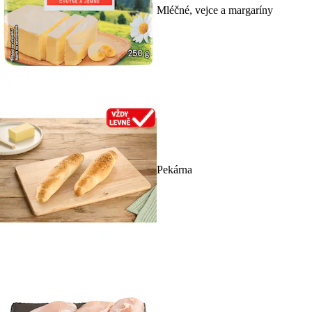
Mléčné, vejce a margaríny
Pekárna