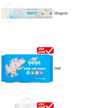
Drogerie
Dítě