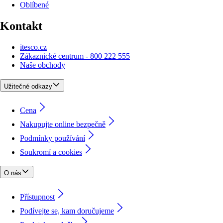
Oblíbené
Kontakt
itesco.cz
Zákaznické centrum - 800 222 555
Naše obchody
Užitečné odkazy
Cena
Nakupujte online bezpečně
Podmínky používání
Soukromí a cookies
O nás
Přístupnost
Podívejte se, kam doručujeme