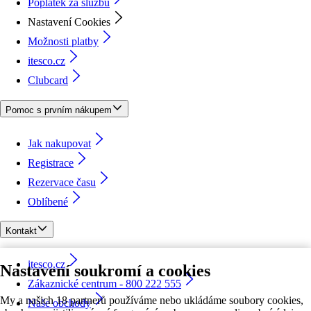
Poplatek za službu
Nastavení Cookies
Možnosti platby
itesco.cz
Clubcard
Pomoc s prvním nákupem
Jak nakupovat
Registrace
Rezervace času
Oblíbené
Kontakt
itesco.cz
Nastavení soukromí a cookies
Zákaznické centrum - 800 222 555
My a našich 18 partnerů používáme nebo ukládáme soubory cookies,
Naše obchody