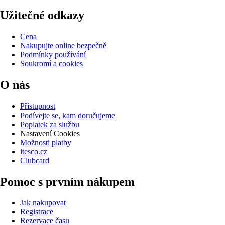
Užitečné odkazy
Cena
Nakupujte online bezpečně
Podmínky používání
Soukromí a cookies
O nás
Přístupnost
Podívejte se, kam doručujeme
Poplatek za službu
Nastavení Cookies
Možnosti platby
itesco.cz
Clubcard
Pomoc s prvním nákupem
Jak nakupovat
Registrace
Rezervace času