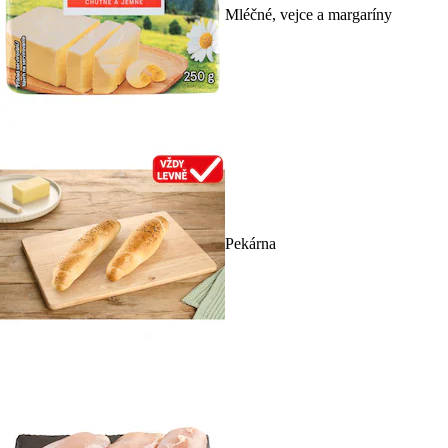
Mléčné, vejce a margaríny
Pekárna