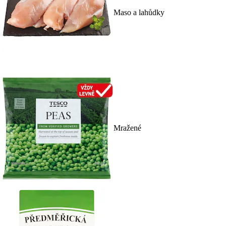
Maso a lahůdky
Mražené