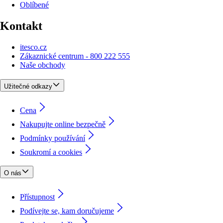
Oblíbené
Kontakt
itesco.cz
Zákaznické centrum - 800 222 555
Naše obchody
Užitečné odkazy
Cena
Nakupujte online bezpečně
Podmínky používání
Soukromí a cookies
O nás
Přístupnost
Podívejte se, kam doručujeme