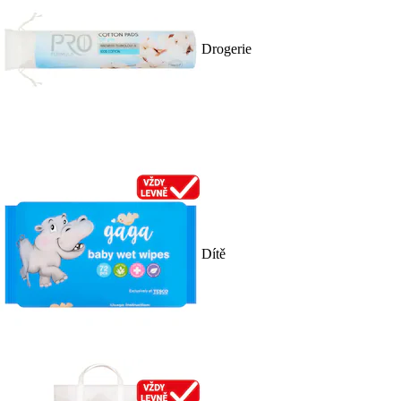
Drogerie
Dítě