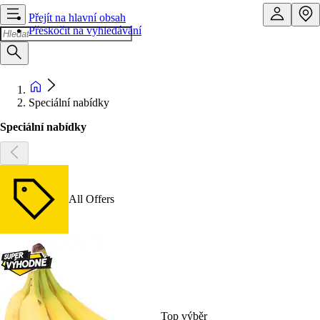
Přejít na hlavní obsah
Přeskočit na vyhledávání
Speciální nabídky
Speciální nabídky
All Offers
Top výběr