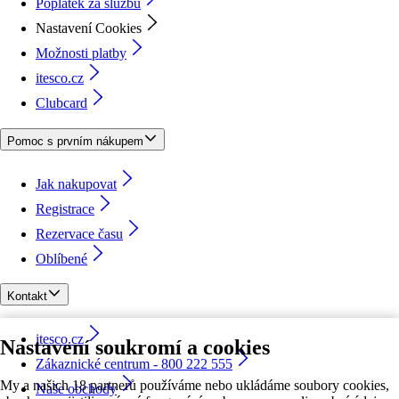
Poplatek za službu
Nastavení Cookies
Možnosti platby
itesco.cz
Clubcard
Pomoc s prvním nákupem
Jak nakupovat
Registrace
Rezervace času
Oblíbené
Kontakt
itesco.cz
Nastavení soukromí a cookies
Zákaznické centrum - 800 222 555
My a našich 18 partnerů používáme nebo ukládáme soubory cookies,
Naše obchody