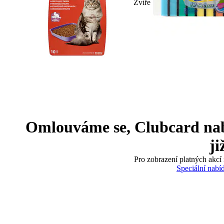
Zvíře
Omlouváme se, Clubcard nabíd
ji
Pro zobrazení platných akcí 
Speciální nabí