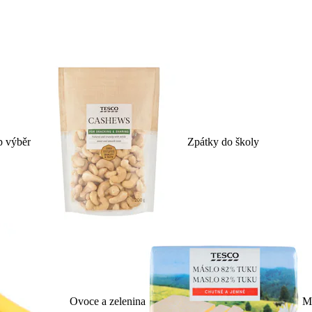
p výběr
Zpátky do školy
Ovoce a zelenina
Ml