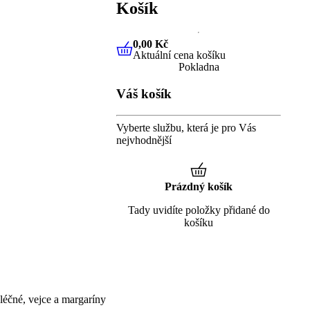
Košík
0,00 Kč
Aktuální cena košíku
0,00 Kč
Aktuální cena košíku
Pokladna
Váš košík
Vyberte službu, která je pro Vás
nejvhodnější
Prázdný košík
Tady uvidíte položky přidané do
košíku
éčné, vejce a margaríny