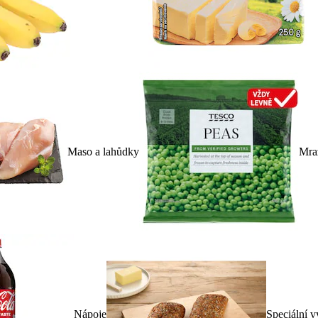
Maso a lahůdky
Mra
Nápoje
Speciální v