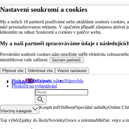
Nastavení soukromí a cookies
My a našich 18 partnerů používáme nebo ukládáme soubory cookies, ab
také personalizovanou reklamu. V opačném případě zůstanou aktivní j
kliknutím na odkaz Soukromí a cookies v patičce webu.
My a naši partneři zpracováváme údaje z následující
Povolením souborů cookies nám umožníte měřit efektivitu zobrazeného o
identifikovat vaše zařízení.
Seznam partnerů.
Přijmout vše
Odmítnout vše
Vlastní nastavení
Přejít na hlavní obsah
Můj první nákup
Nápověda
English
Přeskočit na vyhledávání
Koupit teď
Oblíbené
Speciální nabídky
Online Clu
Všechny kategorie
Top výběr
Zpátky do školy
Novinky
Ovoce a zelenina
Mléčné, vejce a m