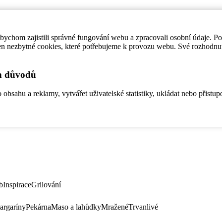
ychom zajistili správné fungování webu a zpracovali osobní údaje. P
en nezbytné cookies, které potřebujeme k provozu webu. Své rozhodnu
ch důvodů
bsahu a reklamy, vytvářet uživatelské statistiky, ukládat nebo přistup
b
Inspirace
Grilování
argaríny
Pekárna
Maso a lahůdky
Mražené
Trvanlivé