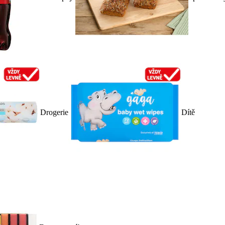
Drogerie
Dítě