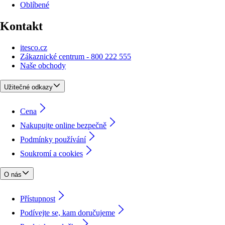
Oblíbené
Kontakt
itesco.cz
Zákaznické centrum - 800 222 555
Naše obchody
Užitečné odkazy
Cena
Nakupujte online bezpečně
Podmínky používání
Soukromí a cookies
O nás
Přístupnost
Podívejte se, kam doručujeme