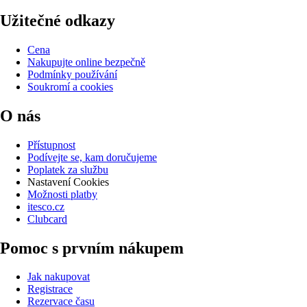
Užitečné odkazy
Cena
Nakupujte online bezpečně
Podmínky používání
Soukromí a cookies
O nás
Přístupnost
Podívejte se, kam doručujeme
Poplatek za službu
Nastavení Cookies
Možnosti platby
itesco.cz
Clubcard
Pomoc s prvním nákupem
Jak nakupovat
Registrace
Rezervace času