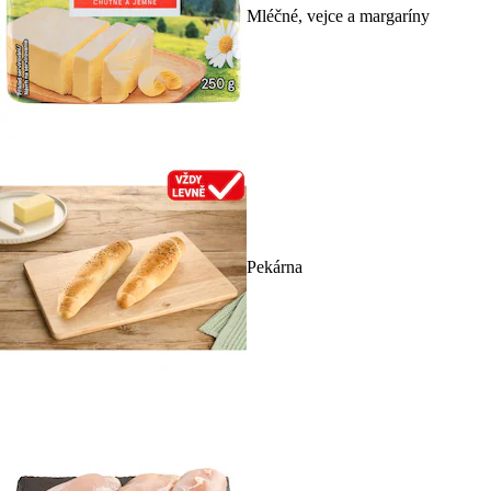
Mléčné, vejce a margaríny
Pekárna