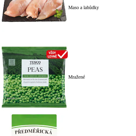
Maso a lahůdky
Mražené