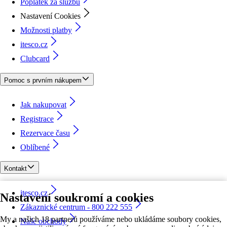
Poplatek za službu
Nastavení Cookies
Možnosti platby
itesco.cz
Clubcard
Pomoc s prvním nákupem
Jak nakupovat
Registrace
Rezervace času
Oblíbené
Kontakt
itesco.cz
Nastavení soukromí a cookies
Zákaznické centrum - 800 222 555
My a našich 18 partnerů používáme nebo ukládáme soubory cookies,
Naše obchody