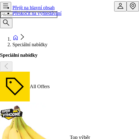
Přejít na hlavní obsah
Přeskočit na vyhledávání
Speciální nabídky
Speciální nabídky
All Offers
Top výběr