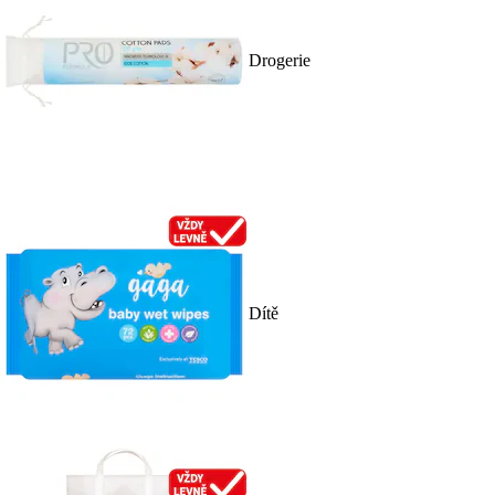
Drogerie
Dítě