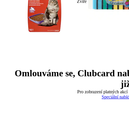
Zvíře
Omlouváme se, Clubcard nabíd
ji
Pro zobrazení platných akcí 
Speciální nabí