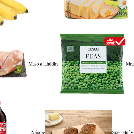
Maso a lahůdky
Mra
Nápoje
Speciální v