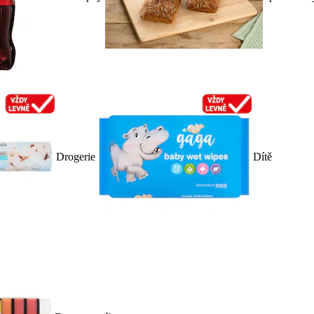
Drogerie
Dítě