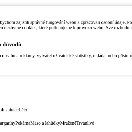
ychom zajistili správné fungování webu a zpracovali osobní údaje. P
en nezbytné cookies, které potřebujeme k provozu webu. Své rozhodnu
ch důvodů
bsahu a reklamy, vytvářet uživatelské statistiky, ukládat nebo přistup
b
Inspirace
Léto
argaríny
Pekárna
Maso a lahůdky
Mražené
Trvanlivé