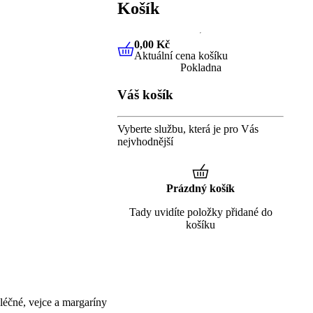
Košík
0,00 Kč
Aktuální cena košíku
0,00 Kč
Aktuální cena košíku
Pokladna
Váš košík
Vyberte službu, která je pro Vás
nejvhodnější
Prázdný košík
Tady uvidíte položky přidané do
košíku
éčné, vejce a margaríny