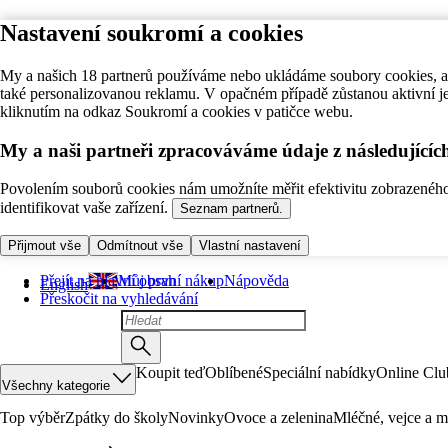
Nastavení soukromí a cookies
My a našich 18 partnerů používáme nebo ukládáme soubory cookies, ab
také personalizovanou reklamu. V opačném případě zůstanou aktivní j
kliknutím na odkaz Soukromí a cookies v patičce webu.
My a naši partneři zpracováváme údaje z následující
Povolením souborů cookies nám umožníte měřit efektivitu zobrazeného o
identifikovat vaše zařízení.
Seznam partnerů.
Přijmout vše
Odmítnout vše
Vlastní nastavení
Přejít na hlavní obsah
Můj první nákup
Nápověda
English
Přeskočit na vyhledávání
Koupit teď
Oblíbené
Speciální nabídky
Online Clu
Všechny kategorie
Top výběr
Zpátky do školy
Novinky
Ovoce a zelenina
Mléčné, vejce a m