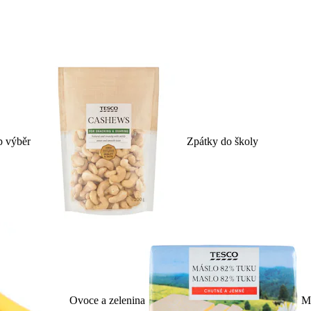
p výběr
Zpátky do školy
Ovoce a zelenina
Ml