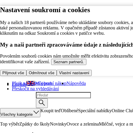
Nastavení soukromí a cookies
My a našich 18 partnerů používáme nebo ukládáme soubory cookies, ab
také personalizovanou reklamu. V opačném případě zůstanou aktivní j
kliknutím na odkaz Soukromí a cookies v patičce webu.
My a naši partneři zpracováváme údaje z následující
Povolením souborů cookies nám umožníte měřit efektivitu zobrazeného o
identifikovat vaše zařízení.
Seznam partnerů.
Přijmout vše
Odmítnout vše
Vlastní nastavení
Přejít na hlavní obsah
Můj první nákup
Nápověda
English
Přeskočit na vyhledávání
Koupit teď
Oblíbené
Speciální nabídky
Online Clu
Všechny kategorie
Top výběr
Zpátky do školy
Novinky
Ovoce a zelenina
Mléčné, vejce a m