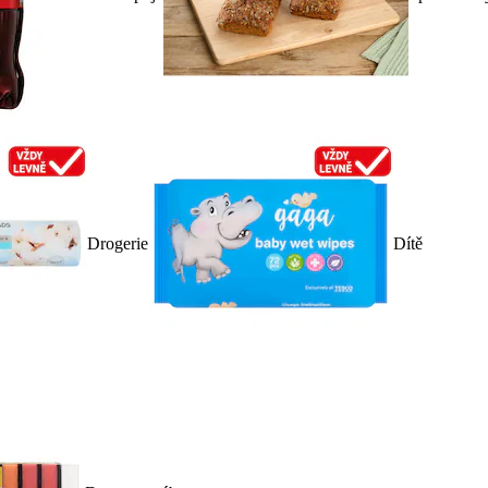
Drogerie
Dítě