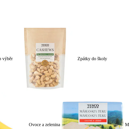
p výběr
Zpátky do školy
Ovoce a zelenina
Ml