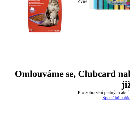
Zvíře
Omlouváme se, Clubcard nabíd
ji
Pro zobrazení platných akcí 
Speciální nabí