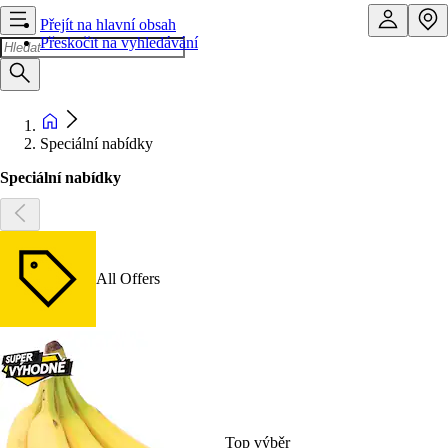
Přejít na hlavní obsah
Přeskočit na vyhledávání
Speciální nabídky
Speciální nabídky
All Offers
Top výběr