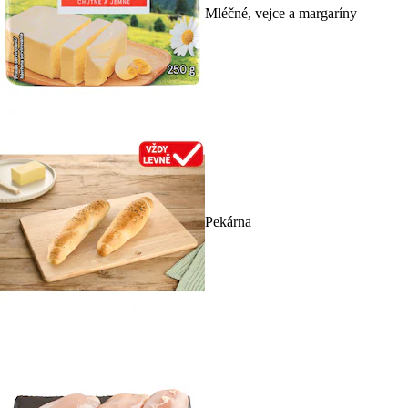
Mléčné, vejce a margaríny
Pekárna