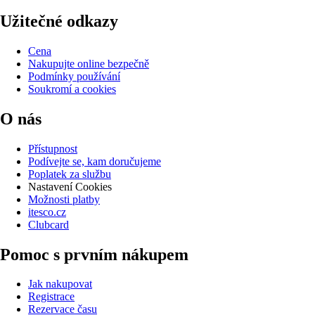
Užitečné odkazy
Cena
Nakupujte online bezpečně
Podmínky používání
Soukromí a cookies
O nás
Přístupnost
Podívejte se, kam doručujeme
Poplatek za službu
Nastavení Cookies
Možnosti platby
itesco.cz
Clubcard
Pomoc s prvním nákupem
Jak nakupovat
Registrace
Rezervace času