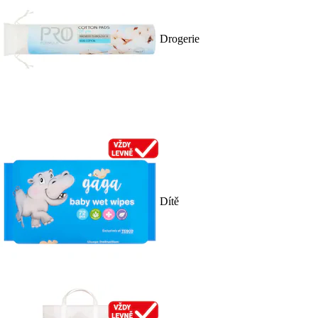
Drogerie
Dítě