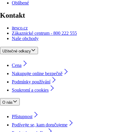
Oblíbené
Kontakt
itesco.cz
Zákaznické centrum - 800 222 555
Naše obchody
Užitečné odkazy
Cena
Nakupujte online bezpečně
Podmínky používání
Soukromí a cookies
O nás
Přístupnost
Podívejte se, kam doručujeme