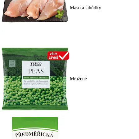
Maso a lahůdky
Mražené