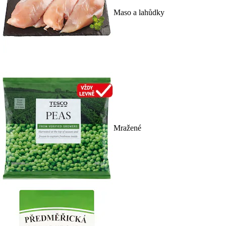
Maso a lahůdky
Mražené