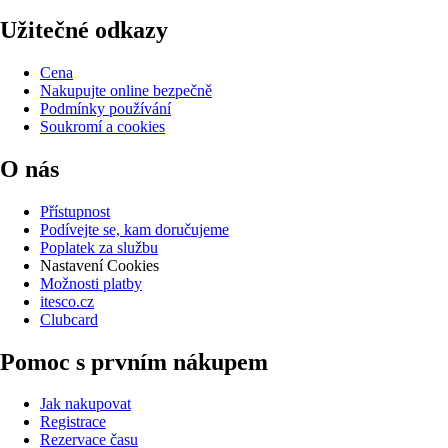
Užitečné odkazy
Cena
Nakupujte online bezpečně
Podmínky používání
Soukromí a cookies
O nás
Přístupnost
Podívejte se, kam doručujeme
Poplatek za službu
Nastavení Cookies
Možnosti platby
itesco.cz
Clubcard
Pomoc s prvním nákupem
Jak nakupovat
Registrace
Rezervace času