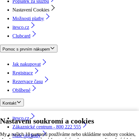
Poplatek za službu
Nastavení Cookies
Možnosti platby
itesco.cz
Clubcard
Pomoc s prvním nákupem
Jak nakupovat
Registrace
Rezervace času
Oblíbené
Kontakt
itesco.cz
Nastavení soukromí a cookies
Zákaznické centrum - 800 222 555
My a našich 18 partnerů používáme nebo ukládáme soubory cookies,
Naše obchody