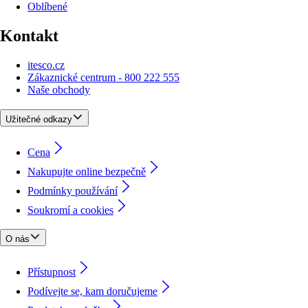
Oblíbené
Kontakt
itesco.cz
Zákaznické centrum - 800 222 555
Naše obchody
Užitečné odkazy
Cena
Nakupujte online bezpečně
Podmínky používání
Soukromí a cookies
O nás
Přístupnost
Podívejte se, kam doručujeme