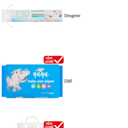
Drogerie
Dítě