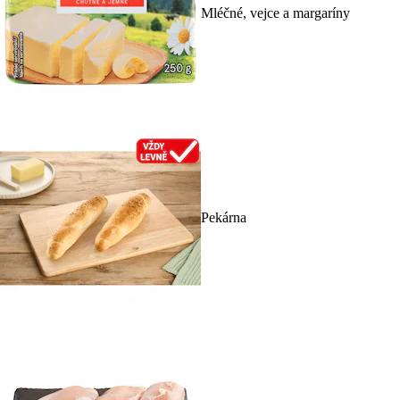
Mléčné, vejce a margaríny
Pekárna