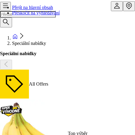
Přejít na hlavní obsah
Přeskočit na vyhledávání
Speciální nabídky
Speciální nabídky
All Offers
Top výběr