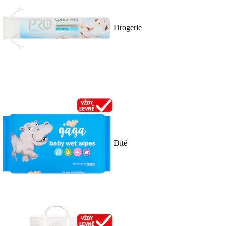
Drogerie
Dítě