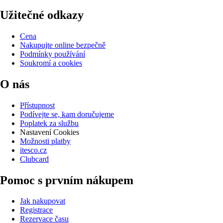
Užitečné odkazy
Cena
Nakupujte online bezpečně
Podmínky používání
Soukromí a cookies
O nás
Přístupnost
Podívejte se, kam doručujeme
Poplatek za službu
Nastavení Cookies
Možnosti platby
itesco.cz
Clubcard
Pomoc s prvním nákupem
Jak nakupovat
Registrace
Rezervace času