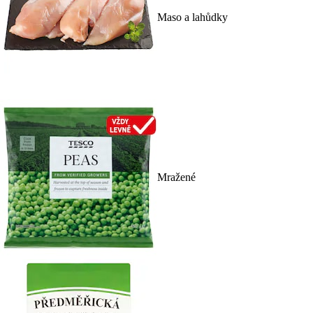
Maso a lahůdky
Mražené