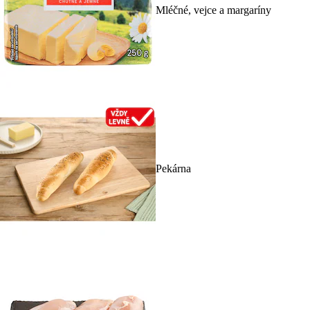
Mléčné, vejce a margaríny
Pekárna