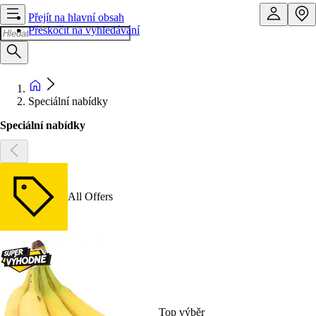
Přejít na hlavní obsah
Přeskočit na vyhledávání
Speciální nabídky
Speciální nabídky
All Offers
Top výběr