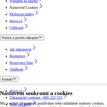
Poplatek za službu
Nastavení Cookies
Možnosti platby
itesco.cz
Clubcard
Pomoc s prvním nákupem
Jak nakupovat
Registrace
Rezervace času
Oblíbené
Kontakt
itesco.cz
Nastavení soukromí a cookies
Zákaznické centrum - 800 222 555
My a našich 18 partnerů používáme nebo ukládáme soubory cookies,
Naše obchody