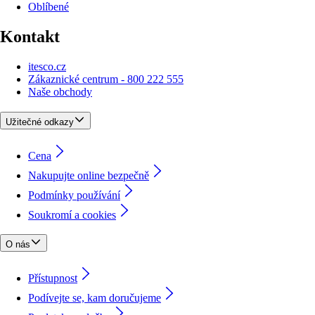
Oblíbené
Kontakt
itesco.cz
Zákaznické centrum - 800 222 555
Naše obchody
Užitečné odkazy
Cena
Nakupujte online bezpečně
Podmínky používání
Soukromí a cookies
O nás
Přístupnost
Podívejte se, kam doručujeme