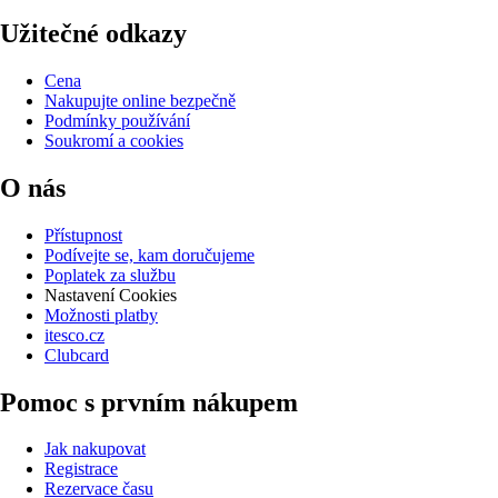
Užitečné odkazy
Cena
Nakupujte online bezpečně
Podmínky používání
Soukromí a cookies
O nás
Přístupnost
Podívejte se, kam doručujeme
Poplatek za službu
Nastavení Cookies
Možnosti platby
itesco.cz
Clubcard
Pomoc s prvním nákupem
Jak nakupovat
Registrace
Rezervace času