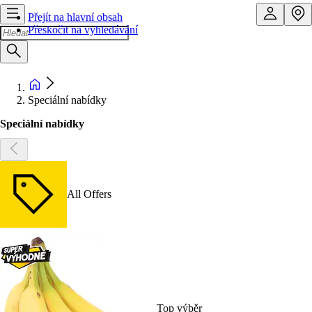
Přejít na hlavní obsah
Přeskočit na vyhledávání
Speciální nabídky
Speciální nabídky
All Offers
Top výběr