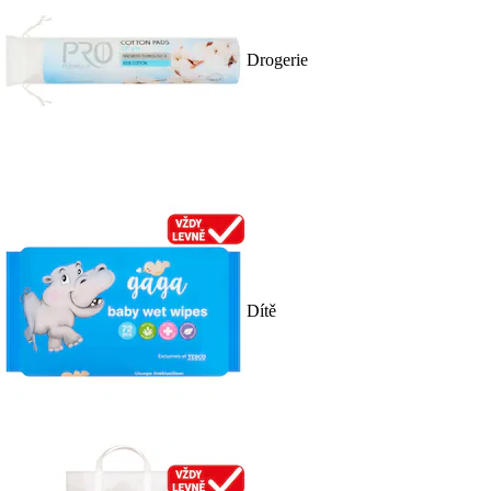
Drogerie
Dítě