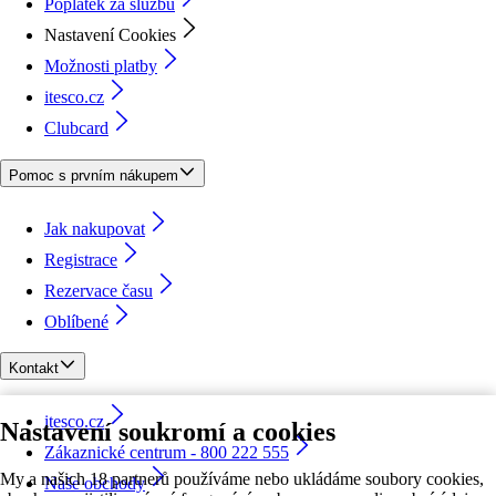
Poplatek za službu
Nastavení Cookies
Možnosti platby
itesco.cz
Clubcard
Pomoc s prvním nákupem
Jak nakupovat
Registrace
Rezervace času
Oblíbené
Kontakt
itesco.cz
Nastavení soukromí a cookies
Zákaznické centrum - 800 222 555
My a našich 18 partnerů používáme nebo ukládáme soubory cookies,
Naše obchody