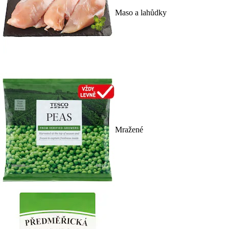
Maso a lahůdky
Mražené