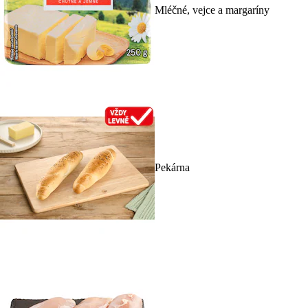
Mléčné, vejce a margaríny
Pekárna