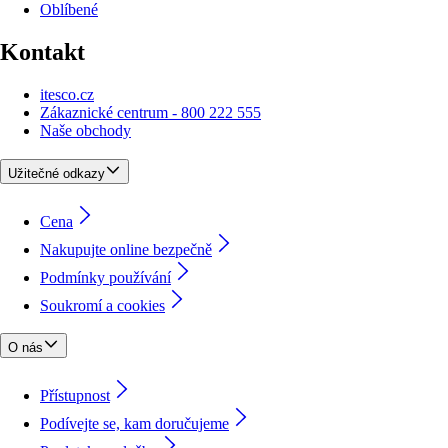
Oblíbené
Kontakt
itesco.cz
Zákaznické centrum - 800 222 555
Naše obchody
Užitečné odkazy
Cena
Nakupujte online bezpečně
Podmínky používání
Soukromí a cookies
O nás
Přístupnost
Podívejte se, kam doručujeme