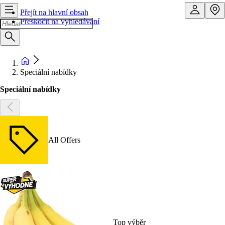
Přejít na hlavní obsah
Přeskočit na vyhledávání
Speciální nabídky
Speciální nabídky
All Offers
Top výběr