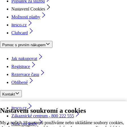
Poplatek za službu
Nastavení Cookies
Možnosti platby
itesco.cz
Clubcard
Pomoc s prvním nákupem
Jak nakupovat
Registrace
Rezervace času
Oblíbené
Kontakt
itesco.cz
Nastavení soukromí a cookies
Zákaznické centrum - 800 222 555
My a našich 18 partnerů používáme nebo ukládáme soubory cookies,
Naše obchody