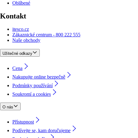
Oblíbené
Kontakt
itesco.cz
Zákaznické centrum - 800 222 555
Naše obchody
Užitečné odkazy
Cena
Nakupujte online bezpečně
Podmínky používání
Soukromí a cookies
O nás
Přístupnost
Podívejte se, kam doručujeme