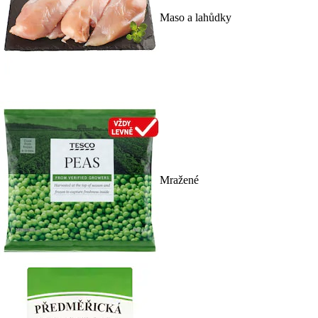
Maso a lahůdky
Mražené