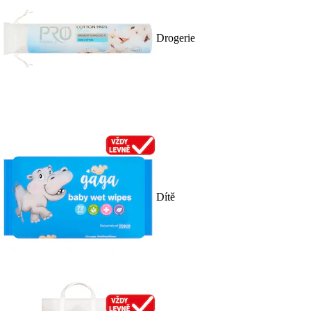
Drogerie
Dítě