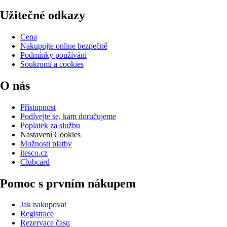
Užitečné odkazy
Cena
Nakupujte online bezpečně
Podmínky používání
Soukromí a cookies
O nás
Přístupnost
Podívejte se, kam doručujeme
Poplatek za službu
Nastavení Cookies
Možnosti platby
itesco.cz
Clubcard
Pomoc s prvním nákupem
Jak nakupovat
Registrace
Rezervace času