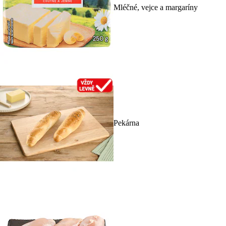
Mléčné, vejce a margaríny
Pekárna